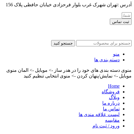
آدرس :تهران شهرک غرب بلوار فرحزادی خیابان حافظی پلاک 156
ثبت تماس
کلیه حقوق این سایت برای مدیر محفوظ هست
جستجو کنید
منو
دسته بندی ها
منوی دسته بندی های خود را در هدر ساز -> موبایل -> المان منوی
موبایل -> نمایش/پنهان کردن -> منوی انتخابی تنظیم کنید
Home
فروشگاه
وبلاگ
درباره ما
تماس ما
لیست علاقه مندی ها
مقایسه
ورود / ثبت نام