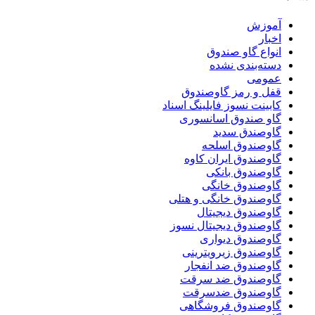
آموزش
اخبار
انواع گاو صندوق
دسته‌بندی نشده
عمومی
قفل و رمز گاوصندوق
کابینت نسوز فایلینگ اسناد
گاو صندوق اسانسوری
گاوصندق سدید
گاوصندوق اسلحه
گاوصندوق ایران کاوه
گاوصندوق بانکی
گاوصندوق خانگی
گاوصندوق خانگی و هتلی
گاوصندوق دیجیتال
گاوصندوق دیجیتال نسوز
گاوصندوق دیواری
گاوصندوق زیرویترینی
گاوصندوق ضد انفجار
گاوصندوق ضد سرقت
گاوصندوق ضدسرقت
گاوصندوق فروشگاهی