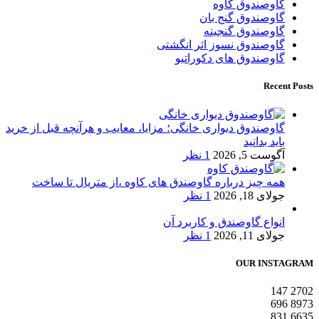
گاوصندوق کاوه
گاوصندوق گنج بان
گاوصندوق گنجینه
گاوصندوق نسوز اثر انگشتی
گاوصندوق های دکوراتیو
Recent Posts
گاوصندوق دیواری خانگی؛ مزایا، معایب و هرآنچه قبل از خرید
باید بدانید
آگوست 5, 2026
1 نظر
همه چیز درباره گاوصندق های کاوه ،از متریال تا ساخت
جولای 18, 2026
1 نظر
انواع گاوصندق و کاربرد آن
جولای 11, 2026
1 نظر
OUR INSTAGRAM
147
2702
696
8973
831
6635