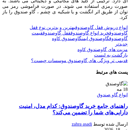
ای دارد. ترکیبی از کلید های مکانیکی و دیجیتالی می باشند. به
صورت رمزی استفاده می شوند. در صورت فراموشی رمز می
توان از طریق اثر انگشت و یا شبکیه ی چشم ، گاو صندوق را باز
کرد.
انواع درپوش قفل گاوصندوق
بهترین و بدترین نوع قفل
گاوصندوق
خرید انواع گاوصندوق
قفل گاوصندوق
قیمت
گاوصندوق
گاوصندوق ایمن
گاوصندوق کاوه
جدیدتر
مزیت های گاوصندوق کاوه
بازگشت به لیست
قدیمی تر
ویژگی های گاوصندوق موسسات چیست؟
پست های مرتبط
18
مه
انواع گاو صندوق
راهنمای جامع خرید گاوصندوق: کدام مدل، امنیت
دارایی‌های شما را تضمین می‌کند؟
ارسال شده توسط
zahra asadi
می 18, 2026