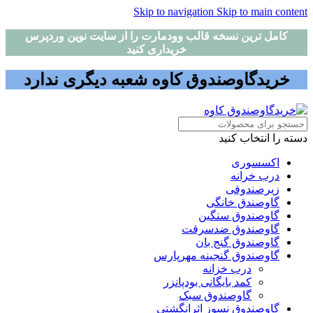
Skip to navigation
Skip to main content
کامل ترین نسخه قالب وودمارت را از سایت نوین وردپرس
خریداری کنید
خریدگاوصندوق کاوه شعبه دیگری ندارد
دسته را انتخاب کنید
اکسسوری
درب خرانه
زیرصندوقی
گاوصندق خانگی
گاوصندوق سنگین
گاوصندوق ضدسرقت
گاوصندوق گنج بان
گاوصندوق گنجینه مهرپارس
درب خزانه
کمد بایگانی بودپانزر
گاوصندوق سبک
گاوصندوق نسوز اثرانگشتی