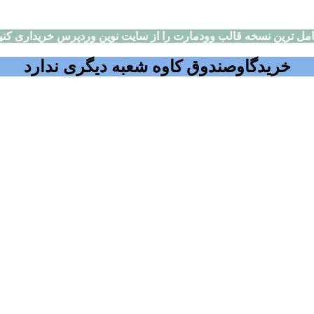
مل ترین نسخه قالب وودمارت را از سایت نوین وردپرس خریداری کنی
خریدگاوصندوق کاوه شعبه دیگری ندارد