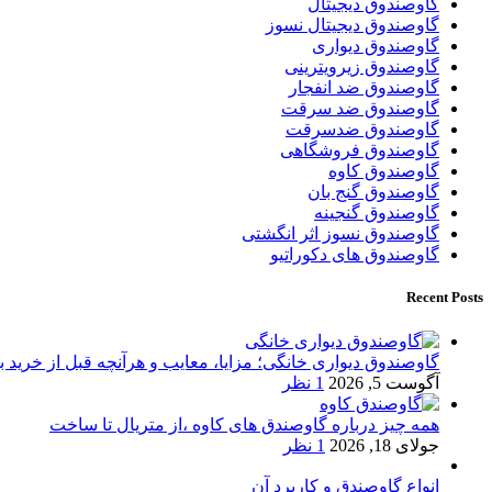
گاوصندوق دیجیتال
گاوصندوق دیجیتال نسوز
گاوصندوق دیواری
گاوصندوق زیرویترینی
گاوصندوق ضد انفجار
گاوصندوق ضد سرقت
گاوصندوق ضدسرقت
گاوصندوق فروشگاهی
گاوصندوق کاوه
گاوصندوق گنج بان
گاوصندوق گنجینه
گاوصندوق نسوز اثر انگشتی
گاوصندوق های دکوراتیو
Recent Posts
گاوصندوق دیواری خانگی؛ مزایا، معایب و هرآنچه قبل از خرید بای
آگوست 5, 2026
1 نظر
همه چیز درباره گاوصندق های کاوه ،از متریال تا ساخت
جولای 18, 2026
1 نظر
انواع گاوصندق و کاربرد آن