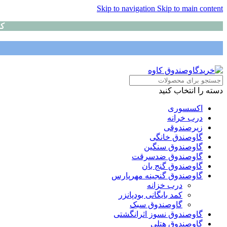
Skip to navigation
Skip to main content
کا
دسته را انتخاب کنید
اکسسوری
درب خرانه
زیرصندوقی
گاوصندق خانگی
گاوصندوق سنگین
گاوصندوق ضدسرقت
گاوصندوق گنج بان
گاوصندوق گنجینه مهرپارس
درب خزانه
کمد بایگانی بودپانزر
گاوصندوق سبک
گاوصندوق نسوز اثرانگشتی
گاوصندوق هتلی