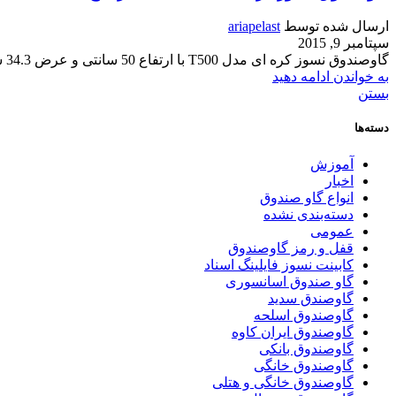
ارسال شده توسط
ariapelast
سپتامبر 9, 2015
گاوصندوق نسوز کره ای مدل T500 با ارتفاع 50 سانتی و عرض 34.3 سانتی عمق 40 سانتی و وزن 55 کیلوگرمی مناسب برای مصارف خانگی ،اداری و شرکت ه...
به خواندن ادامه دهید
بستن
دسته‌ها
آموزش
اخبار
انواع گاو صندوق
دسته‌بندی نشده
عمومی
قفل و رمز گاوصندوق
کابینت نسوز فایلینگ اسناد
گاو صندوق اسانسوری
گاوصندق سدید
گاوصندوق اسلحه
گاوصندوق ایران کاوه
گاوصندوق بانکی
گاوصندوق خانگی
گاوصندوق خانگی و هتلی