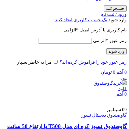
جستجو کنید
ورود / ثبت نام
وارد شوید
یک حساب کاربری ایجاد کنید
نام کاربری یا آدرس ایمیل
*
الزامی
رمز عبور
*
الزامی
وارد شوید
رمز عبور خود را فراموش کرده اید؟
مرا به خاطر بسپار
0
آیتم
0
تومان
منو
0
آیتم
09
سپتامبر
گاوصندوق دیجیتال نسوز
گاوصندوق نسوز کره ای مدل T500 با ارتفاع 50 سانت