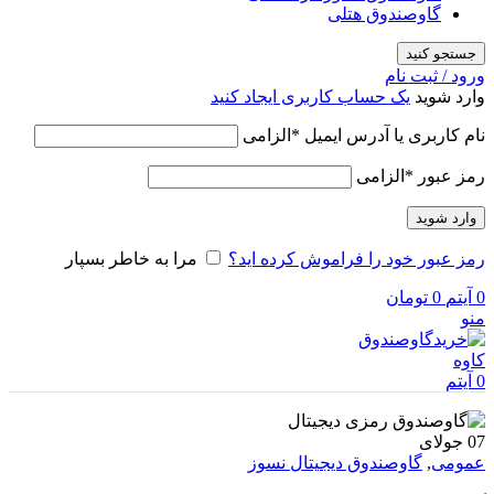
گاوصندوق هتلی
جستجو کنید
ورود / ثبت نام
وارد شوید
یک حساب کاربری ایجاد کنید
نام کاربری یا آدرس ایمیل
*
الزامی
رمز عبور
*
الزامی
وارد شوید
رمز عبور خود را فراموش کرده اید؟
مرا به خاطر بسپار
0
آیتم
0
تومان
منو
0
آیتم
07
جولای
عمومی
,
گاوصندوق دیجیتال نسوز