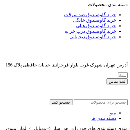
دسته بندی محصولات
خرید گاوصندوق ضد سرقت
خرید گاوصندوق خانگی
خرید گاوصندوق هتلی
خرید گاوصندوق درب خزانه
خرید گاوصندوق دیجیتالی
آدرس :تهران شهرک غرب بلوار فرحزادی خیابان حافظی پلاک 156
ثبت تماس
کلیه حقوق این سایت برای مدیر محفوظ هست
جستجو کنید
منو
دسته بندی ها
منوی دسته بندی های خود را در هدر ساز -> موبایل -> المان منوی