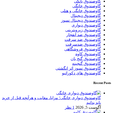
گاوصندوق بانکی
گاوصندوق خانگی
گاوصندوق خانگی و هتلی
گاوصندوق دیجیتال
گاوصندوق دیجیتال نسوز
گاوصندوق دیواری
گاوصندوق زیرویترینی
گاوصندوق ضد انفجار
گاوصندوق ضد سرقت
گاوصندوق ضدسرقت
گاوصندوق فروشگاهی
گاوصندوق کاوه
گاوصندوق گنج بان
گاوصندوق گنجینه
گاوصندوق نسوز اثر انگشتی
گاوصندوق های دکوراتیو
Recent Posts
گاوصندوق دیواری خانگی؛ مزایا، معایب و هرآنچه قبل از خرید
باید بدانید
آگوست 5, 2026
1 نظر