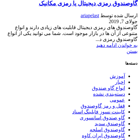
گاوصندوق رمزی دیجیتال یا رمزی مکانیک
ارسال شده توسط
ariapelast
جولای 7, 2019
گاوصندوق های رمزی دیجیتال قابلیت های زیادی دارند و انواع
متنوعی از آن ها در بازار موجود است. شما می توانید یکی از انواع
گاوصندوق رمزی د...
به خواندن ادامه دهید
بستن
دسته‌ها
آموزش
اخبار
انواع گاو صندوق
دسته‌بندی نشده
عمومی
قفل و رمز گاوصندوق
کابینت نسوز فایلینگ اسناد
گاو صندوق اسانسوری
گاوصندق سدید
گاوصندوق اسلحه
گاوصندوق ایران کاوه