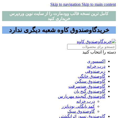
Skip to navigation
Skip to main content
کامل ترین نسخه قالب وودمارت را از سایت نوین وردپرس
خریداری کنید
خریدگاوصندوق کاوه شعبه دیگری ندارد
دسته را انتخاب کنید
اکسسوری
درب خرانه
زیرصندوقی
گاوصندق خانگی
گاوصندوق سنگین
گاوصندوق ضدسرقت
گاوصندوق گنج بان
گاوصندوق گنجینه مهرپارس
درب خزانه
کمد بایگانی بودپانزر
گاوصندوق سبک
گاوصندوق نسوز اثرانگشتی