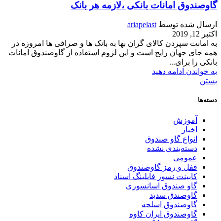
گاوصندوق امانات بانکی ،لازمه هر بانک
ارسال شده توسط
ariapelast
اکتبر 12, 2019
به امانت سپردن کالای گران بها به بانک ها و صرافی ها امروزه در
همه جای جهان رایج است و این لزوم استفاده از گاوصندوق امانات
بانکی را برای...
به خواندن ادامه دهید
بستن
دسته‌ها
آموزش
اخبار
انواع گاو صندوق
دسته‌بندی نشده
عمومی
قفل و رمز گاوصندوق
کابینت نسوز فایلینگ اسناد
گاو صندوق اسانسوری
گاوصندق سدید
گاوصندوق اسلحه
گاوصندوق ایران کاوه