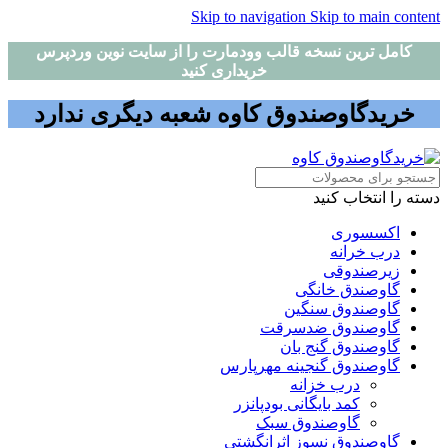
Skip to navigation
Skip to main content
کامل ترین نسخه قالب وودمارت را از سایت نوین وردپرس
خریداری کنید
خریدگاوصندوق کاوه شعبه دیگری ندارد
دسته را انتخاب کنید
اکسسوری
درب خرانه
زیرصندوقی
گاوصندق خانگی
گاوصندوق سنگین
گاوصندوق ضدسرقت
گاوصندوق گنج بان
گاوصندوق گنجینه مهرپارس
درب خزانه
کمد بایگانی بودپانزر
گاوصندوق سبک
گاوصندوق نسوز اثرانگشتی