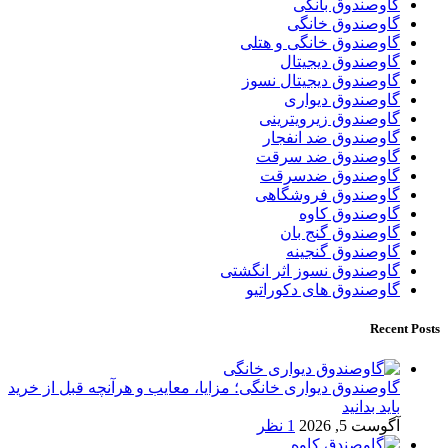
گاوصندوق بانکی
گاوصندوق خانگی
گاوصندوق خانگی و هتلی
گاوصندوق دیجیتال
گاوصندوق دیجیتال نسوز
گاوصندوق دیواری
گاوصندوق زیرویترینی
گاوصندوق ضد انفجار
گاوصندوق ضد سرقت
گاوصندوق ضدسرقت
گاوصندوق فروشگاهی
گاوصندوق کاوه
گاوصندوق گنج بان
گاوصندوق گنجینه
گاوصندوق نسوز اثر انگشتی
گاوصندوق های دکوراتیو
Recent Posts
گاوصندوق دیواری خانگی؛ مزایا، معایب و هرآنچه قبل از خرید
باید بدانید
آگوست 5, 2026
1 نظر