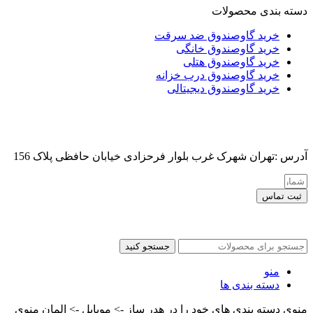
دسته بندی محصولات
خرید گاوصندوق ضد سرقت
خرید گاوصندوق خانگی
خرید گاوصندوق هتلی
خرید گاوصندوق درب خزانه
خرید گاوصندوق دیجیتالی
آدرس :تهران شهرک غرب بلوار فرحزادی خیابان حافظی پلاک 156
ثبت تماس
کلیه حقوق این سایت برای مدیر محفوظ هست
جستجو کنید
منو
دسته بندی ها
منوی دسته بندی های خود را در هدر ساز -> موبایل -> المان منوی