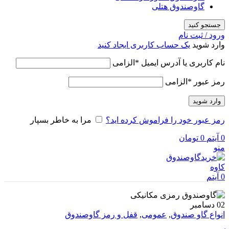
گاوصندوق هتلی
جستجو کنید
ورود / ثبت نام
وارد شوید
یک حساب کاربری ایجاد کنید
نام کاربری یا آدرس ایمیل
*
الزامی
رمز عبور
*
الزامی
وارد شوید
رمز عبور خود را فراموش کرده اید؟
مرا به خاطر بسپار
0
آیتم
0
تومان
منو
0
آیتم
02
دسامبر
انواع گاو صندوق
,
عمومی
,
قفل و رمز گاوصندوق