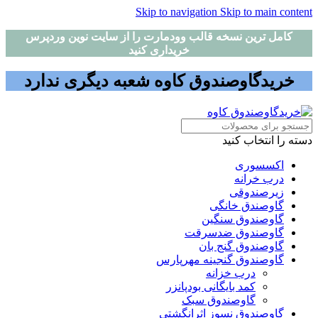
Skip to navigation
Skip to main content
کامل ترین نسخه قالب وودمارت را از سایت نوین وردپرس
خریداری کنید
خریدگاوصندوق کاوه شعبه دیگری ندارد
دسته را انتخاب کنید
اکسسوری
درب خرانه
زیرصندوقی
گاوصندق خانگی
گاوصندوق سنگین
گاوصندوق ضدسرقت
گاوصندوق گنج بان
گاوصندوق گنجینه مهرپارس
درب خزانه
کمد بایگانی بودپانزر
گاوصندوق سبک
گاوصندوق نسوز اثرانگشتی