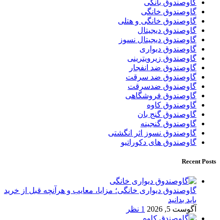
گاوصندوق بانکی
گاوصندوق خانگی
گاوصندوق خانگی و هتلی
گاوصندوق دیجیتال
گاوصندوق دیجیتال نسوز
گاوصندوق دیواری
گاوصندوق زیرویترینی
گاوصندوق ضد انفجار
گاوصندوق ضد سرقت
گاوصندوق ضدسرقت
گاوصندوق فروشگاهی
گاوصندوق کاوه
گاوصندوق گنج بان
گاوصندوق گنجینه
گاوصندوق نسوز اثر انگشتی
گاوصندوق های دکوراتیو
Recent Posts
گاوصندوق دیواری خانگی؛ مزایا، معایب و هرآنچه قبل از خرید
باید بدانید
آگوست 5, 2026
1 نظر