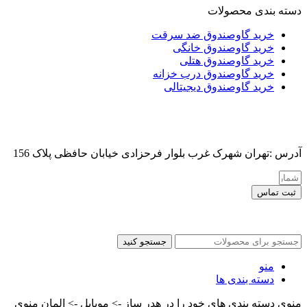
دسته بندی محصولات
خرید گاوصندوق ضد سرقت
خرید گاوصندوق خانگی
خرید گاوصندوق هتلی
خرید گاوصندوق درب خزانه
خرید گاوصندوق دیجیتالی
آدرس :تهران شهرک غرب بلوار فرحزادی خیابان حافظی پلاک 156
ثبت تماس
کلیه حقوق این سایت برای مدیر محفوظ هست
جستجو کنید
منو
دسته بندی ها
منوی دسته بندی های خود را در هدر ساز -> موبایل -> المان منوی