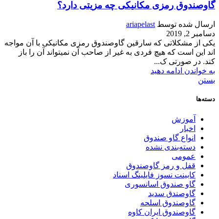
گاوصندوق رمزی مکانیکی چه مزیتی دارد؟
ارسال شده توسط
ariapelast
دسامبر 2, 2019
یکی از مشکلاتی که سارقین گاوصندوق رمزی مکانیکی با آن مواجه
اند این است که هیچ فردی به غیر از صاحب آن نمیتواند آن را باز
کند. در صورتی ک...
به خواندن ادامه دهید
بستن
دسته‌ها
آموزش
اخبار
انواع گاو صندوق
دسته‌بندی نشده
عمومی
قفل و رمز گاوصندوق
کابینت نسوز فایلینگ اسناد
گاو صندوق اسانسوری
گاوصندق سدید
گاوصندوق اسلحه
گاوصندوق ایران کاوه