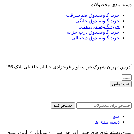
دسته بندی محصولات
خرید گاوصندوق ضد سرقت
خرید گاوصندوق خانگی
خرید گاوصندوق هتلی
خرید گاوصندوق درب خزانه
خرید گاوصندوق دیجیتالی
آدرس :تهران شهرک غرب بلوار فرحزادی خیابان حافظی پلاک 156
ثبت تماس
کلیه حقوق این سایت برای مدیر محفوظ هست
جستجو کنید
منو
دسته بندی ها
منوی دسته بندی های خود را در هدر ساز -> موبایل -> المان منوی