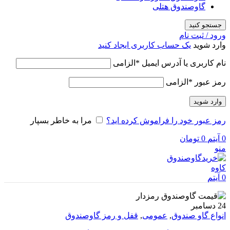
گاوصندوق هتلی
جستجو کنید
ورود / ثبت نام
وارد شوید
یک حساب کاربری ایجاد کنید
نام کاربری یا آدرس ایمیل
*
الزامی
رمز عبور
*
الزامی
وارد شوید
رمز عبور خود را فراموش کرده اید؟
مرا به خاطر بسپار
0
آیتم
0
تومان
منو
0
آیتم
24
دسامبر
انواع گاو صندوق
,
عمومی
,
قفل و رمز گاوصندوق