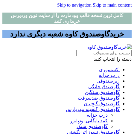
Skip to navigation
Skip to main content
کامل ترین نسخه قالب وودمارت را از سایت نوین وردپرس
خریداری کنید
خریدگاوصندوق کاوه شعبه دیگری ندارد
دسته را انتخاب کنید
اکسسوری
درب خرانه
زیرصندوقی
گاوصندق خانگی
گاوصندوق سنگین
گاوصندوق ضدسرقت
گاوصندوق گنج بان
گاوصندوق گنجینه مهرپارس
درب خزانه
کمد بایگانی بودپانزر
گاوصندوق سبک
گاوصندوق نسوز اثرانگشتی