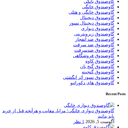
گاوصندوق بانکی
گاوصندوق خانگی
گاوصندوق خانگی و هتلی
گاوصندوق دیجیتال
گاوصندوق دیجیتال نسوز
گاوصندوق دیواری
گاوصندوق زیرویترینی
گاوصندوق ضد انفجار
گاوصندوق ضد سرقت
گاوصندوق ضدسرقت
گاوصندوق فروشگاهی
گاوصندوق کاوه
گاوصندوق گنج بان
گاوصندوق گنجینه
گاوصندوق نسوز اثر انگشتی
گاوصندوق های دکوراتیو
Recent Posts
گاوصندوق دیواری خانگی؛ مزایا، معایب و هرآنچه قبل از خرید
باید بدانید
آگوست 5, 2026
1 نظر