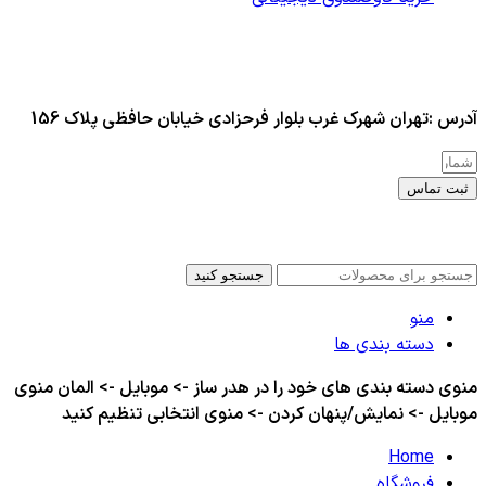
آدرس :تهران شهرک غرب بلوار فرحزادی خیابان حافظی پلاک 156
ثبت تماس
کلیه حقوق این سایت برای مدیر محفوظ هست
جستجو کنید
منو
دسته بندی ها
منوی دسته بندی های خود را در هدر ساز -> موبایل -> المان منوی
موبایل -> نمایش/پنهان کردن -> منوی انتخابی تنظیم کنید
Home
فروشگاه