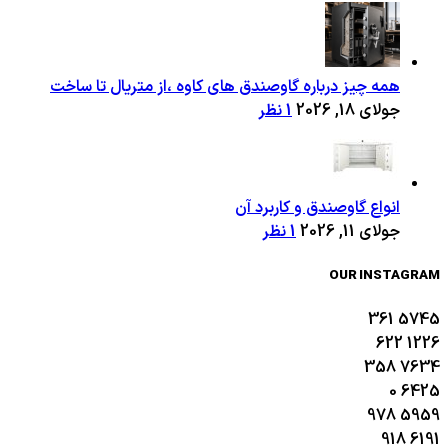
همه چیز درباره گاوصندق های کاوه ،از متریال تا ساخت
جولای 18, 2026
1 نظر
انواع گاوصندق و کاربرد آن
جولای 11, 2026
1 نظر
OUR INSTAGRAM
361
5745
622
1226
358
7634
0
6425
978
5959
918
6191