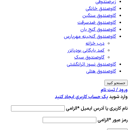
زیرصندوقی
گاوصندق خانگی
گاوصندوق سنگین
گاوصندوق ضدسرقت
گاوصندوق گنج بان
گاوصندوق گنجینه مهرپارس
درب خزانه
کمد بایگانی بودپانزر
گاوصندوق سبک
گاوصندوق نسوز اثرانگشتی
گاوصندوق هتلی
جستجو کنید
ورود / ثبت نام
وارد شوید
یک حساب کاربری ایجاد کنید
نام کاربری یا آدرس ایمیل
*
الزامی
رمز عبور
*
الزامی