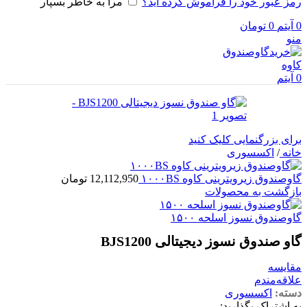
رمز عبور خود را فراموش کرده اید؟
مرا به خاطر بسپار
0
آیتم
0
تومان
منو
0
آیتم
برای بزرگنمایی کلیک کنید
خانه
/
اکسسوری
گاوصندوق زیرویترینی کاوه ۱۰۰۰BS
12,112,950
تومان
بازگشت به محصولات
گاوصندوق نسوز اسلحه ۱۵۰۰
گاو صندوق نسوز دیجیتالی BJS1200
مقایسه
علاقه‌مندم
دسته:
اکسسوری
به اشتراک بگذارید: