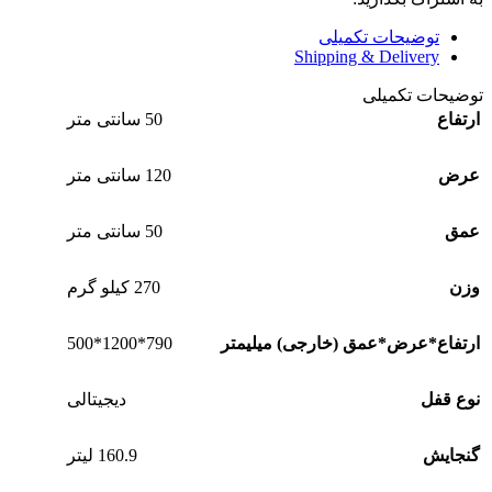
توضیحات تکمیلی
Shipping & Delivery
توضیحات تکمیلی
ارتفاع
50 سانتی متر
عرض
120 سانتی متر
عمق
50 سانتی متر
وزن
270 کیلو گرم
790*1200*500
ارتفاع*عرض*عمق (خارجی) میلیمتر
نوع قفل
دیجیتالی
گنجایش
160.9 لیتر