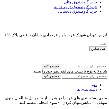
خرید گاوصندوق هتلی
خرید گاوصندوق درب خزانه
خرید گاوصندوق دیجیتالی
آدرس :تهران شهرک غرب بلوار فرحزادی خیابان حافظی پلاک 156
ثبت تماس
کلیه حقوق این سایت برای مدیر محفوظ هست
جستجو کنید
شروع به نوع تا پست های آیتم نظر خود را ببینید.
جستجو کنید
منو
دسته بندی ها
منوی دسته بندی های خود را در هدر ساز -> موبایل -> المان منوی
موبایل -> نمایش/پنهان کردن -> منوی انتخابی تنظیم کنید