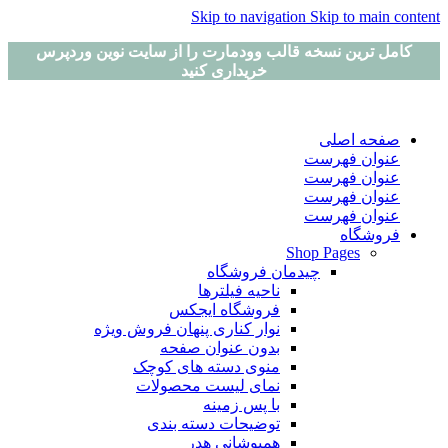
Skip to navigation
Skip to main content
کامل ترین نسخه قالب وودمارت را از سایت نوین وردپرس
خریداری کنید
صفحه اصلی
عنوان فهرست
عنوان فهرست
عنوان فهرست
عنوان فهرست
فروشگاه
Shop Pages
چیدمان فروشگاه
ناحیه فیلترها
فروشگاه ایجکس
نوار کناری پنهان
فروش ویژه
بدون عنوان صفحه
منوی دسته های کوچک
نمای لیست محصولات
با پس زمینه
توضیحات دسته بندی
همپوشانی هدر