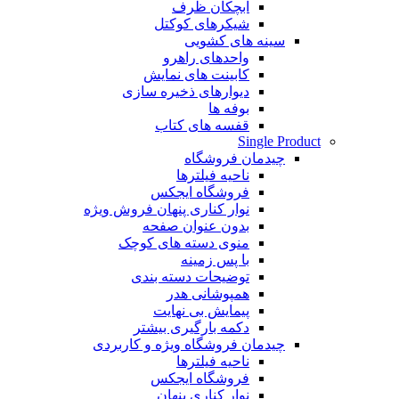
آبچکان ظرف
شیکرهای کوکتل
سینه های کشویی
واحدهای راهرو
کابینت های نمایش
دیوارهای ذخیره سازی
بوفه ها
قفسه های کتاب
Single Product
چیدمان فروشگاه
ناحیه فیلترها
فروشگاه ایجکس
نوار کناری پنهان
فروش ویژه
بدون عنوان صفحه
منوی دسته های کوچک
با پس زمینه
توضیحات دسته بندی
همپوشانی هدر
پیمایش بی نهایت
دکمه بارگیری بیشتر
چیدمان فروشگاه
ویژه و کاربردی
ناحیه فیلترها
فروشگاه ایجکس
نوار کناری پنهان