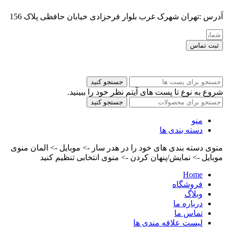
آدرس :تهران شهرک غرب بلوار فرحزادی خیابان حافظی پلاک 156
ثبت تماس
کلیه حقوق این سایت برای مدیر محفوظ هست
جستجو کنید
شروع به نوع تا پست های آیتم نظر خود را ببینید.
جستجو کنید
منو
دسته بندی ها
منوی دسته بندی های خود را در هدر ساز -> موبایل -> المان منوی
موبایل -> نمایش/پنهان کردن -> منوی انتخابی تنظیم کنید
Home
فروشگاه
وبلاگ
درباره ما
تماس ما
لیست علاقه مندی ها