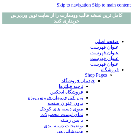
Skip to navigation
Skip to main content
کامل ترین نسخه قالب وودمارت را از سایت نوین وردپرس
خریداری کنید
صفحه اصلی
عنوان فهرست
عنوان فهرست
عنوان فهرست
عنوان فهرست
فروشگاه
Shop Pages
چیدمان فروشگاه
ناحیه فیلترها
فروشگاه ایجکس
نوار کناری پنهان
فروش ویژه
بدون عنوان صفحه
منوی دسته های کوچک
نمای لیست محصولات
با پس زمینه
توضیحات دسته بندی
همپوشانی هدر