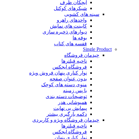
آبچکان ظرف
شیکرهای کوکتل
سینه های کشویی
واحدهای راهرو
کابینت های نمایش
دیوارهای ذخیره سازی
بوفه ها
قفسه های کتاب
Single Product
چیدمان فروشگاه
ناحیه فیلترها
فروشگاه ایجکس
نوار کناری پنهان
فروش ویژه
بدون عنوان صفحه
منوی دسته های کوچک
با پس زمینه
توضیحات دسته بندی
همپوشانی هدر
پیمایش بی نهایت
دکمه بارگیری بیشتر
چیدمان فروشگاه
ویژه و کاربردی
ناحیه فیلترها
فروشگاه ایجکس
نوار کناری پنهان