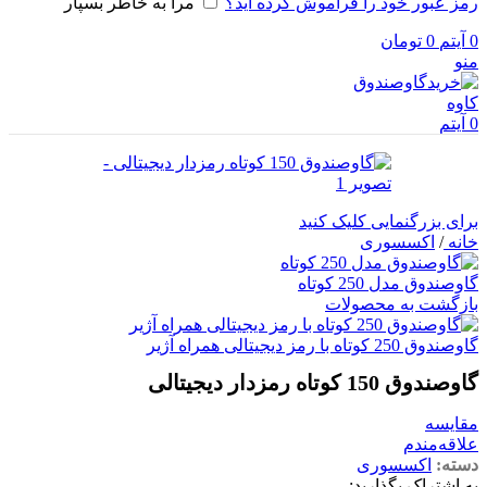
رمز عبور خود را فراموش کرده اید؟
مرا به خاطر بسپار
0
آیتم
0
تومان
منو
0
آیتم
برای بزرگنمایی کلیک کنید
خانه
/
اکسسوری
گاوصندوق مدل 250 کوتاه
بازگشت به محصولات
گاوصندوق 250 کوتاه با رمز دیجیتالی همراه آژیر
گاوصندوق 150 کوتاه رمزدار دیجیتالی
مقایسه
علاقه‌مندم
دسته:
اکسسوری
به اشتراک بگذارید: