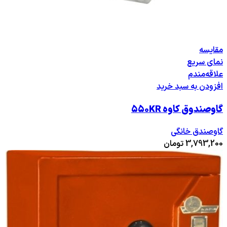
مقایسه
نمای سریع
علاقه‌مندم
افزودن به سبد خرید
گاوصندوق کاوه ۵۵۰KR
گاوصندق خانگی
3,793,200
تومان