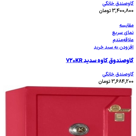
گاوصندق خانگی
3,400,800
تومان
مقایسه
نمای سریع
علاقه‌مندم
افزودن به سبد خرید
گاوصندوق کاوه سدید ۷۲۰KR
گاوصندق خانگی
3,684,200
تومان