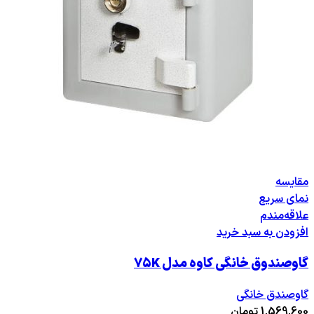
مقایسه
نمای سریع
علاقه‌مندم
افزودن به سبد خرید
گاوصندوق خانگی کاوه مدل ۷۵K
گاوصندق خانگی
1,569,600
تومان