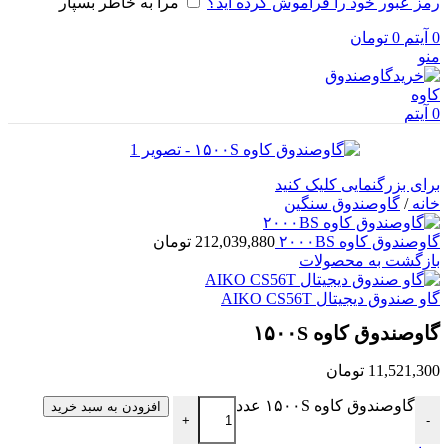
رمز عبور خود را فراموش کرده اید؟
مرا به خاطر بسپار
0
آیتم
0
تومان
منو
0
آیتم
برای بزرگنمایی کلیک کنید
خانه
/
گاوصندوق سنگین
گاوصندوق کاوه ۲۰۰۰BS
212,039,880
تومان
بازگشت به محصولات
گاو صندوق دیجیتال AIKO CS56T
گاوصندوق کاوه ۱۵۰۰S
11,521,300
تومان
گاوصندوق کاوه ۱۵۰۰S عدد
افزودن به سبد خرید
+
-