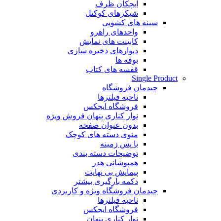
آبچکان ظرف
شیکرهای کوکتل
سینه های کشویی
واحدهای راهرو
کابینت های نمایش
دیوارهای ذخیره سازی
بوفه ها
قفسه های کتاب
Single Product
چیدمان فروشگاه
ناحیه فیلترها
فروشگاه ایجکس
نوار کناری پنهان
فروش ویژه
بدون عنوان صفحه
منوی دسته های کوچک
با پس زمینه
توضیحات دسته بندی
همپوشانی هدر
پیمایش بی نهایت
دکمه بارگیری بیشتر
چیدمان فروشگاه
ویژه و کاربردی
ناحیه فیلترها
فروشگاه ایجکس
نوار کناری پنهان