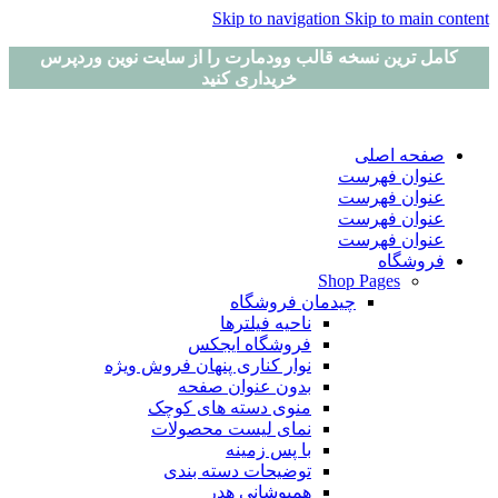
Skip to navigation
Skip to main content
کامل ترین نسخه قالب وودمارت را از سایت نوین وردپرس
خریداری کنید
صفحه اصلی
عنوان فهرست
عنوان فهرست
عنوان فهرست
عنوان فهرست
فروشگاه
Shop Pages
چیدمان فروشگاه
ناحیه فیلترها
فروشگاه ایجکس
نوار کناری پنهان
فروش ویژه
بدون عنوان صفحه
منوی دسته های کوچک
نمای لیست محصولات
با پس زمینه
توضیحات دسته بندی
همپوشانی هدر