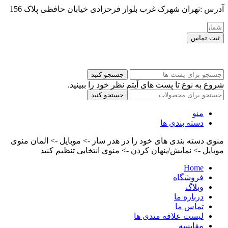
آدرس :تهران شهرک غرب بلوار فرحزادی خیابان حافظی پلاک 156
ثبت تماس
کلیه حقوق این سایت برای مدیر محفوظ هست
جستجو کنید
شروع به نوع تا پست های آیتم نظر خود را ببینید.
جستجو کنید
منو
دسته بندی ها
منوی دسته بندی های خود را در هدر ساز -> موبایل -> المان منوی
موبایل -> نمایش/پنهان کردن -> منوی انتخابی تنظیم کنید
Home
فروشگاه
وبلاگ
درباره ما
تماس ما
لیست علاقه مندی ها
مقایسه