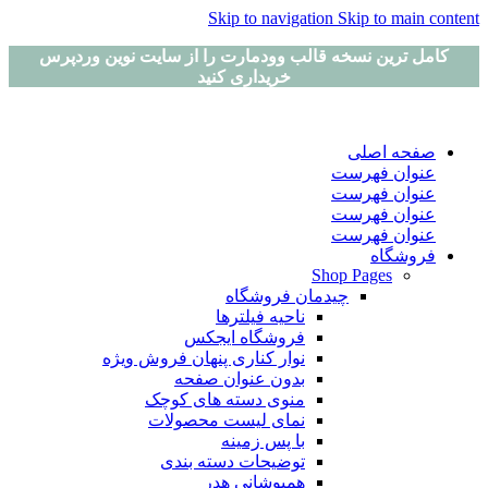
Skip to navigation
Skip to main content
کامل ترین نسخه قالب وودمارت را از سایت نوین وردپرس
خریداری کنید
صفحه اصلی
عنوان فهرست
عنوان فهرست
عنوان فهرست
عنوان فهرست
فروشگاه
Shop Pages
چیدمان فروشگاه
ناحیه فیلترها
فروشگاه ایجکس
نوار کناری پنهان
فروش ویژه
بدون عنوان صفحه
منوی دسته های کوچک
نمای لیست محصولات
با پس زمینه
توضیحات دسته بندی
همپوشانی هدر