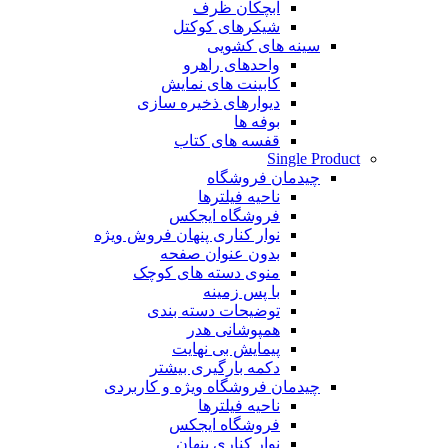
آبچکان ظرف
شیکرهای کوکتل
سینه های کشویی
واحدهای راهرو
کابینت های نمایش
دیوارهای ذخیره سازی
بوفه ها
قفسه های کتاب
Single Product
چیدمان فروشگاه
ناحیه فیلترها
فروشگاه ایجکس
نوار کناری پنهان
فروش ویژه
بدون عنوان صفحه
منوی دسته های کوچک
با پس زمینه
توضیحات دسته بندی
همپوشانی هدر
پیمایش بی نهایت
دکمه بارگیری بیشتر
چیدمان فروشگاه
ویژه و کاربردی
ناحیه فیلترها
فروشگاه ایجکس
نوار کناری پنهان