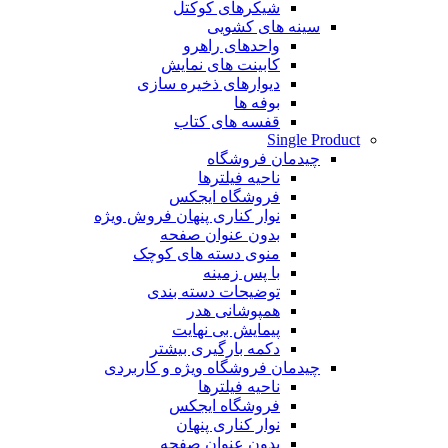
شیکرهای کوکتل
سینه های کشویی
واحدهای راهرو
کابینت های نمایش
دیوارهای ذخیره سازی
بوفه ها
قفسه های کتاب
Single Product
چیدمان فروشگاه
ناحیه فیلترها
فروشگاه ایجکس
نوار کناری پنهان
فروش ویژه
بدون عنوان صفحه
منوی دسته های کوچک
با پس زمینه
توضیحات دسته بندی
همپوشانی هدر
پیمایش بی نهایت
دکمه بارگیری بیشتر
چیدمان فروشگاه
ویژه و کاربردی
ناحیه فیلترها
فروشگاه ایجکس
نوار کناری پنهان
بدون عنوان صفحه