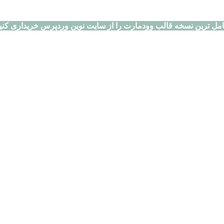
مل ترین نسخه قالب وودمارت را از سایت نوین وردپرس خریداری کنی