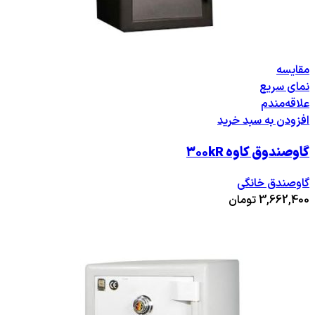
مقایسه
نمای سریع
علاقه‌مندم
افزودن به سبد خرید
گاوصندوق کاوه ۳۰۰kR
گاوصندق خانگی
3,662,400
تومان