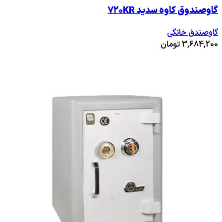
گاوصندوق کاوه سدید ۷۲۰KR
گاوصندق خانگی
3,684,200
تومان