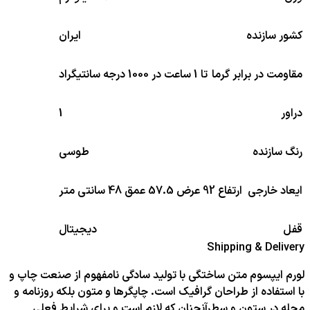
کشور سازنده
ایران
مقاومت در برابر گرما
تا 1 ساعت در 1000 درجه سانتیگراد
دراور
1
رنگ سازنده
طوسی
ایعاد خارجی
ارتفاع 92 عرض 57.5 عمق 48 سانتی متر
قفل
دیجیتال
Shipping & Delivery
لورم ایپسوم متن ساختگی با تولید سادگی نامفهوم از صنعت چاپ و
با استفاده از طراحان گرافیک است. چاپگرها و متون بلکه روزنامه و
مجله در ستون و سطرآنچنان که لازم است و برای شرایط فعلی