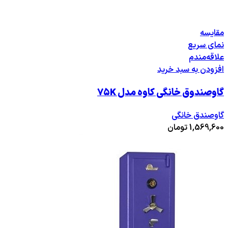
مقایسه
نمای سریع
علاقه‌مندم
افزودن به سبد خرید
گاوصندوق خانگی کاوه مدل ۷۵K
گاوصندق خانگی
1,569,600
تومان