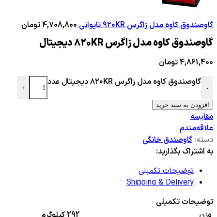
گاوصندوق کاوه مدل زاگرس ۹۲۰KR تایوانی
4,708,800
تومان
گاوصندوق کاوه مدل زاگرس ۸۲۰KR دیجیتال
4,861,400
تومان
گاوصندوق کاوه مدل زاگرس ۸۲۰KR دیجیتال عدد
+
-
افزودن به سبد خرید
مقایسه
علاقه‌مندم
دسته:
گاوصندق خانگی
به اشتراک بگذارید:
توضیحات تکمیلی
Shipping & Delivery
توضیحات تکمیلی
وزن
292 کیلوگرم