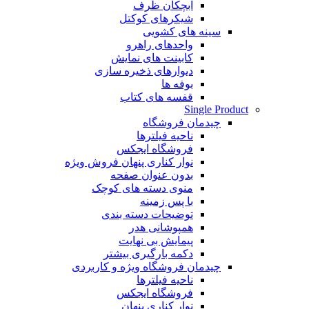
آبچکان ظرف
شیکرهای کوکتل
سینه های کشویی
واحدهای راهرو
کابینت های نمایش
دیوارهای ذخیره سازی
بوفه ها
قفسه های کتاب
Single Product
چیدمان فروشگاه
ناحیه فیلترها
فروشگاه ایجکس
نوار کناری پنهان
فروش ویژه
بدون عنوان صفحه
منوی دسته های کوچک
با پس زمینه
توضیحات دسته بندی
همپوشانی هدر
پیمایش بی نهایت
دکمه بارگیری بیشتر
چیدمان فروشگاه
ویژه و کاربردی
ناحیه فیلترها
فروشگاه ایجکس
نوار کناری پنهان