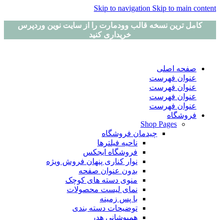
Skip to navigation
Skip to main content
کامل ترین نسخه قالب وودمارت را از سایت نوین وردپرس
خریداری کنید
صفحه اصلی
عنوان فهرست
عنوان فهرست
عنوان فهرست
عنوان فهرست
فروشگاه
Shop Pages
چیدمان فروشگاه
ناحیه فیلترها
فروشگاه ایجکس
نوار کناری پنهان
فروش ویژه
بدون عنوان صفحه
منوی دسته های کوچک
نمای لیست محصولات
با پس زمینه
توضیحات دسته بندی
همپوشانی هدر