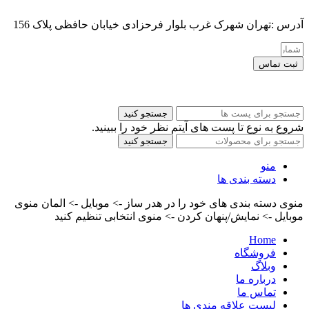
آدرس :تهران شهرک غرب بلوار فرحزادی خیابان حافظی پلاک 156
ثبت تماس
کلیه حقوق این سایت برای مدیر محفوظ هست
جستجو کنید
شروع به نوع تا پست های آیتم نظر خود را ببینید.
جستجو کنید
منو
دسته بندی ها
منوی دسته بندی های خود را در هدر ساز -> موبایل -> المان منوی
موبایل -> نمایش/پنهان کردن -> منوی انتخابی تنظیم کنید
Home
فروشگاه
وبلاگ
درباره ما
تماس ما
لیست علاقه مندی ها