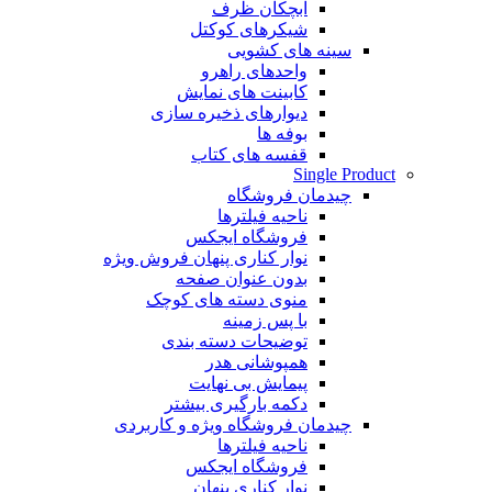
آبچکان ظرف
شیکرهای کوکتل
سینه های کشویی
واحدهای راهرو
کابینت های نمایش
دیوارهای ذخیره سازی
بوفه ها
قفسه های کتاب
Single Product
چیدمان فروشگاه
ناحیه فیلترها
فروشگاه ایجکس
نوار کناری پنهان
فروش ویژه
بدون عنوان صفحه
منوی دسته های کوچک
با پس زمینه
توضیحات دسته بندی
همپوشانی هدر
پیمایش بی نهایت
دکمه بارگیری بیشتر
چیدمان فروشگاه
ویژه و کاربردی
ناحیه فیلترها
فروشگاه ایجکس
نوار کناری پنهان