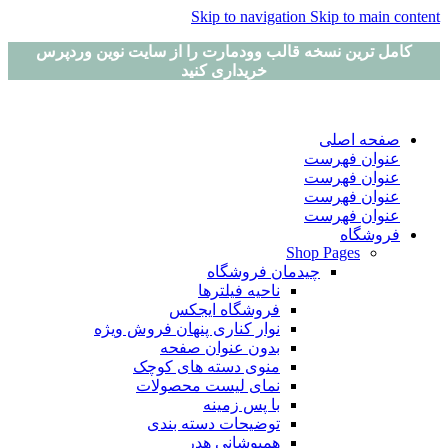
Skip to navigation
Skip to main content
کامل ترین نسخه قالب وودمارت را از سایت نوین وردپرس
خریداری کنید
صفحه اصلی
عنوان فهرست
عنوان فهرست
عنوان فهرست
عنوان فهرست
فروشگاه
Shop Pages
چیدمان فروشگاه
ناحیه فیلترها
فروشگاه ایجکس
نوار کناری پنهان
فروش ویژه
بدون عنوان صفحه
منوی دسته های کوچک
نمای لیست محصولات
با پس زمینه
توضیحات دسته بندی
همپوشانی هدر