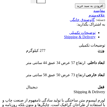
افزودن به سبد خرید
مقایسه
علاقه‌مندم
دسته:
گاوصندق خانگی
به اشتراک بگذارید:
توضیحات تکمیلی
Shipping & Delivery
توضیحات تکمیلی
وزن
277 کیلوگرم
ابعاد داخلی
ارتفاع 57 عرض 34 عمق 44 سانتی متر
ابعاد خارجی
ارتفاع 73 عرض 50 عمق 58 سانتی متر
قفل
دیجیتال
Shipping & Delivery
لورم ایپسوم متن ساختگی با تولید سادگی نامفهوم از صنعت چاپ و
با استفاده از طراحان گرافیک است. چاپگرها و متون بلکه روزنامه و