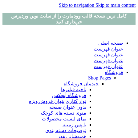
Skip to navigation
Skip to main content
کامل ترین نسخه قالب وودمارت را از سایت نوین وردپرس
خریداری کنید
صفحه اصلی
عنوان فهرست
عنوان فهرست
عنوان فهرست
عنوان فهرست
فروشگاه
Shop Pages
چیدمان فروشگاه
ناحیه فیلترها
فروشگاه ایجکس
نوار کناری پنهان
فروش ویژه
بدون عنوان صفحه
منوی دسته های کوچک
نمای لیست محصولات
با پس زمینه
توضیحات دسته بندی
همپوشانی هدر