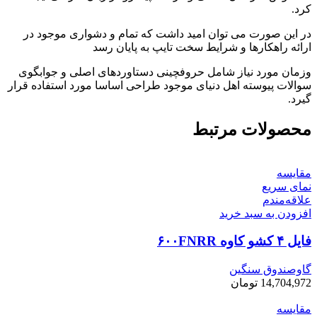
کرد.
در این صورت می توان امید داشت که تمام و دشواری موجود در
ارائه راهکارها و شرایط سخت تایپ به پایان رسد
وزمان مورد نیاز شامل حروفچینی دستاوردهای اصلی و جوابگوی
سوالات پیوسته اهل دنیای موجود طراحی اساسا مورد استفاده قرار
گیرد.
محصولات مرتبط
مقایسه
نمای سریع
علاقه‌مندم
افزودن به سبد خرید
فایل ۴ کشو کاوه ۶۰۰FNRR
گاوصندوق سنگین
14,704,972
تومان
مقایسه