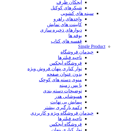
آبچکان ظرف
شیکرهای کوکتل
سینه های کشویی
واحدهای راهرو
کابینت های نمایش
دیوارهای ذخیره سازی
بوفه ها
قفسه های کتاب
Single Product
چیدمان فروشگاه
ناحیه فیلترها
فروشگاه ایجکس
نوار کناری پنهان
فروش ویژه
بدون عنوان صفحه
منوی دسته های کوچک
با پس زمینه
توضیحات دسته بندی
همپوشانی هدر
پیمایش بی نهایت
دکمه بارگیری بیشتر
چیدمان فروشگاه
ویژه و کاربردی
ناحیه فیلترها
فروشگاه ایجکس
نوار کناری پنهان