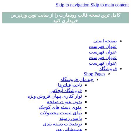
Skip to navigation
Skip to main content
کامل ترین نسخه قالب وودمارت را از سایت نوین وردپرس
خریداری کنید
صفحه اصلی
عنوان فهرست
عنوان فهرست
عنوان فهرست
عنوان فهرست
فروشگاه
Shop Pages
چیدمان فروشگاه
ناحیه فیلترها
فروشگاه ایجکس
نوار کناری پنهان
فروش ویژه
بدون عنوان صفحه
منوی دسته های کوچک
نمای لیست محصولات
با پس زمینه
توضیحات دسته بندی
همپوشانی هدر