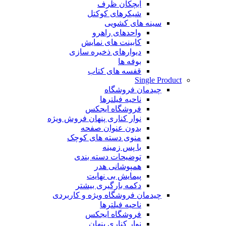
آبچکان ظرف
شیکرهای کوکتل
سینه های کشویی
واحدهای راهرو
کابینت های نمایش
دیوارهای ذخیره سازی
بوفه ها
قفسه های کتاب
Single Product
چیدمان فروشگاه
ناحیه فیلترها
فروشگاه ایجکس
نوار کناری پنهان
فروش ویژه
بدون عنوان صفحه
منوی دسته های کوچک
با پس زمینه
توضیحات دسته بندی
همپوشانی هدر
پیمایش بی نهایت
دکمه بارگیری بیشتر
چیدمان فروشگاه
ویژه و کاربردی
ناحیه فیلترها
فروشگاه ایجکس
نوار کناری پنهان