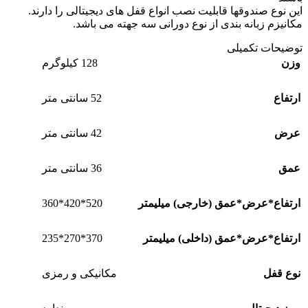
این نوع صندوقها قابلیت نصب انواع قفل های دیجیتالی را دارند.
مکانیزم زبانه بندی از نوع دورانی سه جهته می باشد.
توضیحات تکمیلی
وزن
128 کیلوگرم
ارتفاع
52 سانتی متر
عرض
42 سانتی متر
عمق
36 سانتی متر
520*420*360
ارتفاع*عرض*عمق (خارجی) میلیمتر
370*270*235
ارتفاع*عرض*عمق (داخلی) میلیمتر
نوع قفل
مکانیکی و رمزی