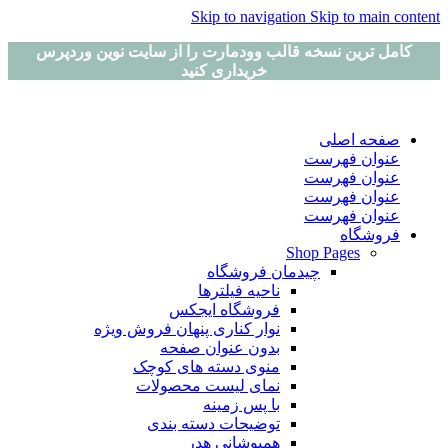
Skip to navigation
Skip to main content
کامل ترین نسخه قالب وودمارت را از سایت نوین وردپرس
خریداری کنید
صفحه اصلی
عنوان فهرست
عنوان فهرست
عنوان فهرست
عنوان فهرست
فروشگاه
Shop Pages
چیدمان فروشگاه
ناحیه فیلترها
فروشگاه ایجکس
نوار کناری پنهان
فروش ویژه
بدون عنوان صفحه
منوی دسته های کوچک
نمای لیست محصولات
با پس زمینه
توضیحات دسته بندی
همپوشانی هدر