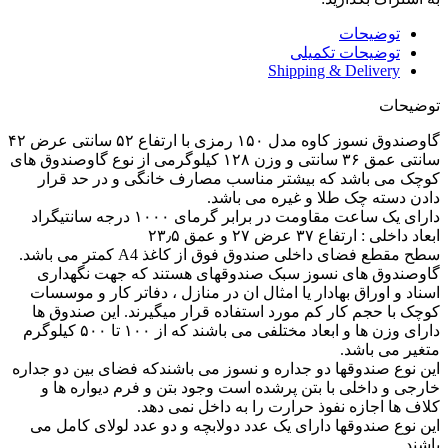
توضیحات
توضیحات تکمیلی
Shipping & Delivery
توضیحات
گاوصندوق نسوز کاوه مدل ۱۵۰ رمزی با ارتفاع ۵۲ سانتی عرض ۴۲
سانتی عمق ۳۶ سانتی و وزن ۱۲۸ کیلوگرمی از نوع گاوصندوق های
کوچک می باشد که بیشتر مناسب مصارف خانگی و در حد قرار
دادن دسته چک طلا و غیره می باشد.
دارای یک ساعت مقاومت در برابر گرمای ۱۰۰۰ درجه سانتیگراد
ابعاد داخلی : ارتفاع ۳۷ عرض ۲۷ و عمق ۲۳٫۵
سطح مقطع فضای داخلی صندوق فوق از کاغذ A4 کمتر می باشد.
گاوصندوق های نسوز سبک صندوقهای هستند که جهت نگهداری
اسناد و اوراق بهادار یا امثال ان در منازل ، دفاتر کار و موسسات
کوچک با حجم کار کم مورد استفاده قرار میگیرند. این صندوق ها
دارای وزن ها و ابعاد مختلفی می باشند که از ۱۰۰ تا ۵۰۰ کیلوگرم
متغیر می باشد.
این نوع صندوقها دو جداره و نسوز می باشندکه فضای بین دو جداره
خارجی و داخلی با بتن پرشده است وجود بتن و فرم دیواره ها و
کلاف ها اجازه نفوذ حرارت را به داخل نمی دهد.
این نوع صندوقها دارای یک عدد دولابچه و دو عدد لولای کامل می
باشند