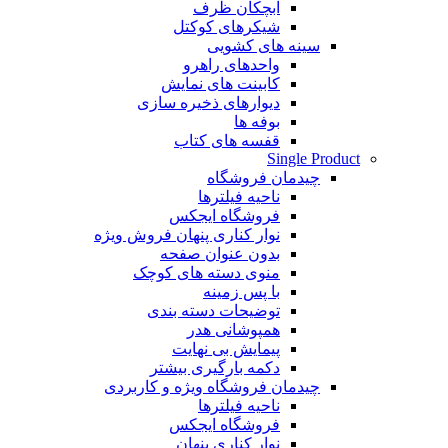
آبچکان ظرف
شیکرهای کوکتل
سینه های کشویی
واحدهای راهرو
کابینت های نمایش
دیوارهای ذخیره سازی
بوفه ها
قفسه های کتاب
Single Product
چیدمان فروشگاه
ناحیه فیلترها
فروشگاه ایجکس
نوار کناری پنهان
فروش ویژه
بدون عنوان صفحه
منوی دسته های کوچک
با پس زمینه
توضیحات دسته بندی
همپوشانی هدر
پیمایش بی نهایت
دکمه بارگیری بیشتر
چیدمان فروشگاه
ویژه و کاربردی
ناحیه فیلترها
فروشگاه ایجکس
نوار کناری پنهان