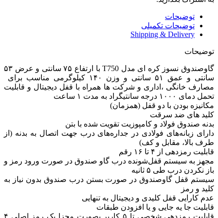
توضیحات
توضیحات تکمیلی
Shipping & Delivery
توضیحات
گاوصندوق نسوز کره ای مدل T750 با ارتفاع ۷۵ سانتی و عرض ۵۳
سانتی و عمق ۵۱ سانتی و وزن ۱۴۰ کیلوگرمی مناسب برای
مصارف خانگی ،اداری و شرکت ها همراه با قفل دیجیتال و قابلیت
تحمل دمای ۱۰۰۰ درجه سانتیگراد به مدت ۱ ساعت
مکانیزه بودن با دو قفل (همزمان)
کلید های ضد سرقت
بدنه صندوق فولاد و کامپوزیت تقویت شده با بتن
دارای زبانه‌های فولادی در جداره‌های درب جهت اتصال به بدنه (از
طرف بالا، مقابل و کف)
قابلیت رمزدهی از ۴ تا ۱۶ رقم
مجهز به سیستم قفل‌شونده درب گاو صندوق در صورت ورود رمز و
باز نکردن درب طی ۵ ثانیه
سیستم قفل گاوصندوق در صورت بستن درب صندوق بدون نیاز به
کلید و رمز
عدم کارایی قفل کلیدی و دیجیتال به تنهایی
قابلیت جا یه جایی و یا افزودن طبقات
قابلیت رمزدهی شخصی تا ۵ کاربر بصورت مجزا یک رمز اصلی ۴