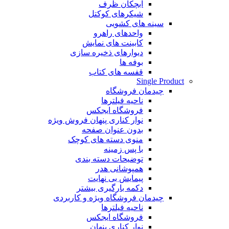
آبچکان ظرف
شیکرهای کوکتل
سینه های کشویی
واحدهای راهرو
کابینت های نمایش
دیوارهای ذخیره سازی
بوفه ها
قفسه های کتاب
Single Product
چیدمان فروشگاه
ناحیه فیلترها
فروشگاه ایجکس
نوار کناری پنهان
فروش ویژه
بدون عنوان صفحه
منوی دسته های کوچک
با پس زمینه
توضیحات دسته بندی
همپوشانی هدر
پیمایش بی نهایت
دکمه بارگیری بیشتر
چیدمان فروشگاه
ویژه و کاربردی
ناحیه فیلترها
فروشگاه ایجکس
نوار کناری پنهان