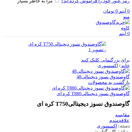
رمز عبور خود را فراموش کرده اید؟
مرا به خاطر بسپار
0
آیتم
0
تومان
منو
0
آیتم
برای بزرگنمایی کلیک کنید
خانه
/
اکسسوری
گاوصندوق نسوز دیجیتالی48
بازگشت به محصولات
گاوصندوق نسوز دیجیتالیT880 کره ای
گاوصندوق نسوز دیجیتالیT750 کره ای
مقایسه
علاقه‌مندم
دسته:
اکسسوری
به اشتراک بگذارید: