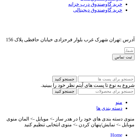
خرید گاوصندوق درب خزانه
خرید گاوصندوق دیجیتالی
آدرس :تهران شهرک غرب بلوار فرحزادی خیابان حافظی پلاک 156
ثبت تماس
کلیه حقوق این سایت برای مدیر محفوظ هست
جستجو کنید
شروع به نوع تا پست های آیتم نظر خود را ببینید.
جستجو کنید
منو
دسته بندی ها
منوی دسته بندی های خود را در هدر ساز -> موبایل -> المان منوی
موبایل -> نمایش/پنهان کردن -> منوی انتخابی تنظیم کنید
Home