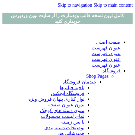
Skip to navigation
Skip to main content
کامل ترین نسخه قالب وودمارت را از سایت نوین وردپرس
خریداری کنید
صفحه اصلی
عنوان فهرست
عنوان فهرست
عنوان فهرست
عنوان فهرست
فروشگاه
Shop Pages
چیدمان فروشگاه
ناحیه فیلترها
فروشگاه ایجکس
نوار کناری پنهان
فروش ویژه
بدون عنوان صفحه
منوی دسته های کوچک
نمای لیست محصولات
با پس زمینه
توضیحات دسته بندی
همپوشانی هدر