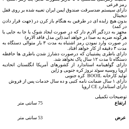
رمز فرعی
دارای سیستم ضدسرقت صندوق ایمن ایران تعبیه شده بر روی قفل
دیجیتال
بدون هیچ زایده ای در طرفین به هنگام باز کرن در (جهت قرار دادن
در کمد)
مجهز به دزدگیر آلارم دار که در صورت ایجاد شوک یا جا به جایی یا
هرگونه ضربه به صدا در خواهد آمد.(این مدل فاقد آلارم)
در صورت وارد نمودن رمز اشتباه به مدت ۳ بار متوالی دستگاه به
مدت ۳ دقیقه از کار خواهد افتاد.
دارای باطری پشتیبان که درصورت دشارژ شدن باطری ها حافظه
دستگاه تا مدت ۱۲ سال پاک نخواهد شد.
دارای گواهینامه استاندارد از کشورهای آمریکا انگلستان اتحادیه
اروپا روسیه سوئد نروژ کره جنوبی و ژاپن
تولید کارخانه BOOIL کره جنوبی
دارای ۱ سال ضمانت نامه کتبی و ده سال خدمات پس از فروش
دارای استاندارد CE اروپا
توضیحات تکمیلی
ارتفاع
75 سانتی متر
عرض
53 سانتی متر