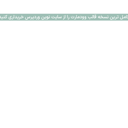
امل ترین نسخه قالب وودمارت را از سایت نوین وردپرس خریداری کنید