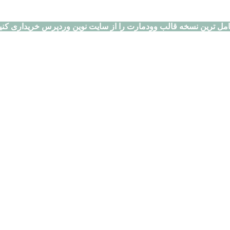
مل ترین نسخه قالب وودمارت را از سایت نوین وردپرس خریداری کنی