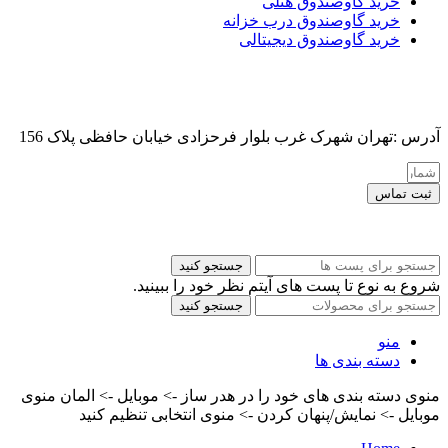
خرید گاوصندوق هتلی
خرید گاوصندوق درب خزانه
خرید گاوصندوق دیجیتالی
آدرس :تهران شهرک غرب بلوار فرحزادی خیابان حافظی پلاک 156
ثبت تماس
کلیه حقوق این سایت برای مدیر محفوظ هست
جستجو کنید
شروع به نوع تا پست های آیتم نظر خود را ببینید.
جستجو کنید
منو
دسته بندی ها
منوی دسته بندی های خود را در هدر ساز -> موبایل -> المان منوی
موبایل -> نمایش/پنهان کردن -> منوی انتخابی تنظیم کنید