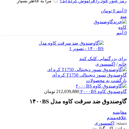
رمز عبور خود را فراموش کرده اید؟
مرا به خاطر بسپار
0
آیتم
0
تومان
منو
0
آیتم
برای بزرگنمایی کلیک کنید
خانه
/
اکسسوری
گاوصندوق نسوز دیجیتالی T1750 کره ای
بازگشت به محصولات
گاوصندوق کاوه ۲۰۰۰BS
212,039,880
تومان
گاوصندوق ضد سرقت کاوه مدل ۱۴۰۰BS
مقایسه
علاقه‌مندم
دسته:
اکسسوری
به اشتراک بگذارید: