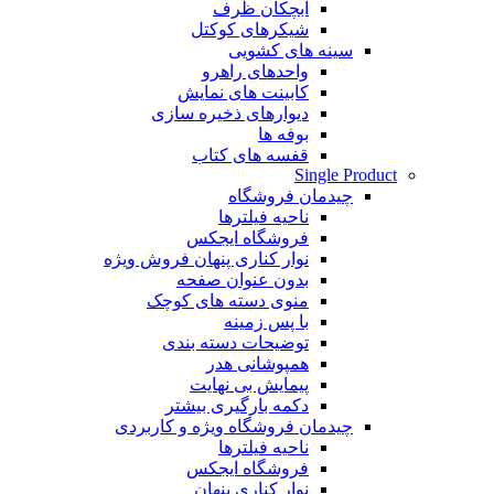
آبچکان ظرف
شیکرهای کوکتل
سینه های کشویی
واحدهای راهرو
کابینت های نمایش
دیوارهای ذخیره سازی
بوفه ها
قفسه های کتاب
Single Product
چیدمان فروشگاه
ناحیه فیلترها
فروشگاه ایجکس
نوار کناری پنهان
فروش ویژه
بدون عنوان صفحه
منوی دسته های کوچک
با پس زمینه
توضیحات دسته بندی
همپوشانی هدر
پیمایش بی نهایت
دکمه بارگیری بیشتر
چیدمان فروشگاه
ویژه و کاربردی
ناحیه فیلترها
فروشگاه ایجکس
نوار کناری پنهان