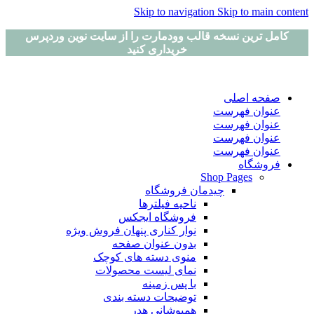
Skip to navigation
Skip to main content
کامل ترین نسخه قالب وودمارت را از سایت نوین وردپرس
خریداری کنید
صفحه اصلی
عنوان فهرست
عنوان فهرست
عنوان فهرست
عنوان فهرست
فروشگاه
Shop Pages
چیدمان فروشگاه
ناحیه فیلترها
فروشگاه ایجکس
نوار کناری پنهان
فروش ویژه
بدون عنوان صفحه
منوی دسته های کوچک
نمای لیست محصولات
با پس زمینه
توضیحات دسته بندی
همپوشانی هدر