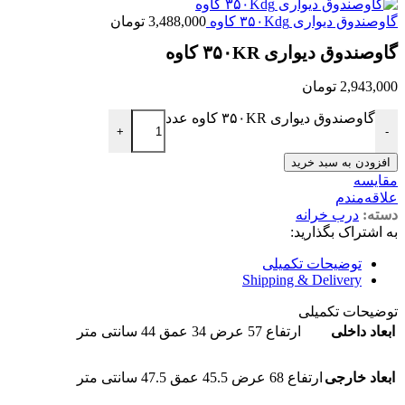
گاوصندوق دیواری ۳۵۰Kdg کاوه
3,488,000
تومان
گاوصندوق دیواری ۳۵۰KR کاوه
2,943,000
تومان
گاوصندوق دیواری ۳۵۰KR کاوه عدد
+
-
افزودن به سبد خرید
مقایسه
علاقه‌مندم
دسته:
درب خرانه
به اشتراک بگذارید:
توضیحات تکمیلی
Shipping & Delivery
توضیحات تکمیلی
ابعاد داخلی
ارتفاع 57 عرض 34 عمق 44 سانتی متر
ابعاد خارجی
ارتفاع 68 عرض 45.5 عمق 47.5 سانتی متر