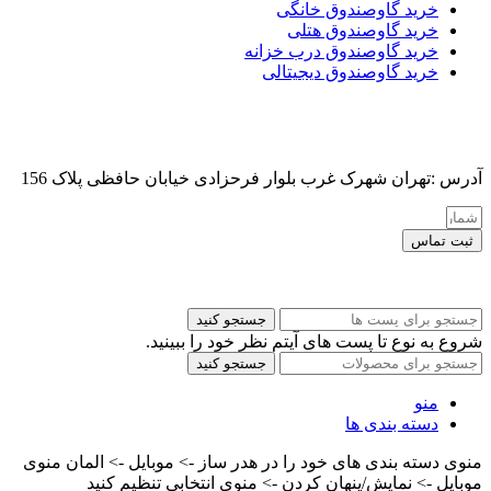
خرید گاوصندوق خانگی
خرید گاوصندوق هتلی
خرید گاوصندوق درب خزانه
خرید گاوصندوق دیجیتالی
آدرس :تهران شهرک غرب بلوار فرحزادی خیابان حافظی پلاک 156
ثبت تماس
کلیه حقوق این سایت برای مدیر محفوظ هست
جستجو کنید
شروع به نوع تا پست های آیتم نظر خود را ببینید.
جستجو کنید
منو
دسته بندی ها
منوی دسته بندی های خود را در هدر ساز -> موبایل -> المان منوی
موبایل -> نمایش/پنهان کردن -> منوی انتخابی تنظیم کنید