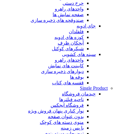
چرخ دستی
واحدهای راهرو
صفحه نمایش ها
صندوقچه های ذخیره سازی
جای ادویه
فلفلدان
کوزه های ادویه
آبچکان ظرف
شیکرهای کوکتل
سینه های کشویی
واحدهای راهرو
کابینت های نمایش
دیوارهای ذخیره سازی
بوفه ها
قفسه های کتاب
Single Product
چیدمان فروشگاه
ناحیه فیلترها
فروشگاه ایجکس
نوار کناری پنهان
فروش ویژه
بدون عنوان صفحه
منوی دسته های کوچک
با پس زمینه
توضیحات دسته بندی