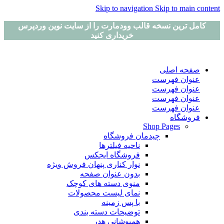
Skip to navigation
Skip to main content
کامل ترین نسخه قالب وودمارت را از سایت نوین وردپرس
خریداری کنید
صفحه اصلی
عنوان فهرست
عنوان فهرست
عنوان فهرست
عنوان فهرست
فروشگاه
Shop Pages
چیدمان فروشگاه
ناحیه فیلترها
فروشگاه ایجکس
نوار کناری پنهان
فروش ویژه
بدون عنوان صفحه
منوی دسته های کوچک
نمای لیست محصولات
با پس زمینه
توضیحات دسته بندی
همپوشانی هدر