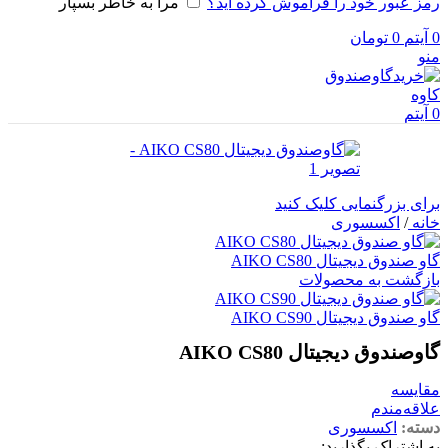
رمز عبور خود را فراموش کرده اید؟
مرا به خاطر بسپار
0
آیتم
0
تومان
منو
0
آیتم
برای بزرگنمایی کلیک کنید
خانه
/
اکسسوری
گاو صندوق دیجیتال AIKO CS80
بازگشت به محصولات
گاو صندوق دیجیتال AIKO CS90
گاوصندوق دیجیتال AIKO CS80
مقایسه
علاقه‌مندم
دسته:
اکسسوری
به اشتراک بگذارید: