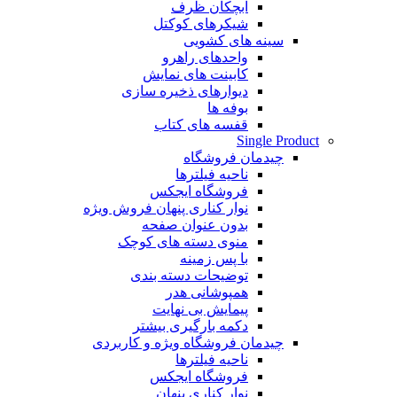
آبچکان ظرف
شیکرهای کوکتل
سینه های کشویی
واحدهای راهرو
کابینت های نمایش
دیوارهای ذخیره سازی
بوفه ها
قفسه های کتاب
Single Product
چیدمان فروشگاه
ناحیه فیلترها
فروشگاه ایجکس
نوار کناری پنهان
فروش ویژه
بدون عنوان صفحه
منوی دسته های کوچک
با پس زمینه
توضیحات دسته بندی
همپوشانی هدر
پیمایش بی نهایت
دکمه بارگیری بیشتر
چیدمان فروشگاه
ویژه و کاربردی
ناحیه فیلترها
فروشگاه ایجکس
نوار کناری پنهان