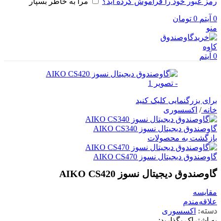
رمز عبور خود را فراموش کرده اید؟
مرا به خاطر بسپار
0
آیتم
0
تومان
منو
0
آیتم
برای بزرگنمایی کلیک کنید
خانه
/
اکسسوری
گاوصندوق دیجیتال نسوز AIKO CS340
بازگشت به محصولات
گاوصندوق دیجیتال نسوز AIKO CS470
گاوصندوق دیجیتال نسوز AIKO CS420
مقایسه
علاقه‌مندم
دسته:
اکسسوری
به اشتراک بگذارید: