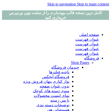
Skip to navigation
Skip to main content
کامل ترین نسخه قالب وودمارت را از سایت نوین وردپرس
خریداری کنید
صفحه اصلی
عنوان فهرست
عنوان فهرست
عنوان فهرست
عنوان فهرست
فروشگاه
Shop Pages
چیدمان فروشگاه
ناحیه فیلترها
فروشگاه ایجکس
نوار کناری پنهان
فروش ویژه
بدون عنوان صفحه
منوی دسته های کوچک
نمای لیست محصولات
با پس زمینه
توضیحات دسته بندی
همپوشانی هدر