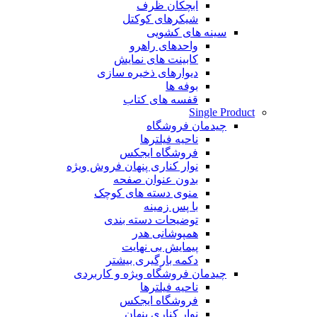
آبچکان ظرف
شیکرهای کوکتل
سینه های کشویی
واحدهای راهرو
کابینت های نمایش
دیوارهای ذخیره سازی
بوفه ها
قفسه های کتاب
Single Product
چیدمان فروشگاه
ناحیه فیلترها
فروشگاه ایجکس
نوار کناری پنهان
فروش ویژه
بدون عنوان صفحه
منوی دسته های کوچک
با پس زمینه
توضیحات دسته بندی
همپوشانی هدر
پیمایش بی نهایت
دکمه بارگیری بیشتر
چیدمان فروشگاه
ویژه و کاربردی
ناحیه فیلترها
فروشگاه ایجکس
نوار کناری پنهان