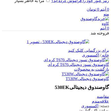
رمز عبور خود را فراموش کرده اید؟
مرا به خاطر بسپار
0
آیتم
0
تومان
منو
0
آیتم
فروخته شد
برای بزرگنمایی کلیک کنید
خانه
/
اکسسوری
گاوصندوق نسوز دیجیتالیT670 کره ای
بازگشت به محصولات
گاوصندوق دیجیتالیT530W
گاوصندوق دیجیتالی530EK
مقایسه
علاقه‌مندم
دسته:
اکسسوری
به اشتراک بگذارید: