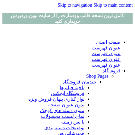
Skip to navigation
Skip to main content
کامل ترین نسخه قالب وودمارت را از سایت نوین وردپرس
خریداری کنید
صفحه اصلی
عنوان فهرست
عنوان فهرست
عنوان فهرست
عنوان فهرست
فروشگاه
Shop Pages
چیدمان فروشگاه
ناحیه فیلترها
فروشگاه ایجکس
نوار کناری پنهان
فروش ویژه
بدون عنوان صفحه
منوی دسته های کوچک
نمای لیست محصولات
با پس زمینه
توضیحات دسته بندی
همپوشانی هدر