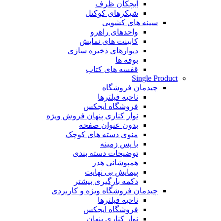
آبچکان ظرف
شیکرهای کوکتل
سینه های کشویی
واحدهای راهرو
کابینت های نمایش
دیوارهای ذخیره سازی
بوفه ها
قفسه های کتاب
Single Product
چیدمان فروشگاه
ناحیه فیلترها
فروشگاه ایجکس
نوار کناری پنهان
فروش ویژه
بدون عنوان صفحه
منوی دسته های کوچک
با پس زمینه
توضیحات دسته بندی
همپوشانی هدر
پیمایش بی نهایت
دکمه بارگیری بیشتر
چیدمان فروشگاه
ویژه و کاربردی
ناحیه فیلترها
فروشگاه ایجکس
نوار کناری پنهان