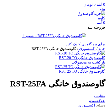
0
آیتم
0
تومان
منو
0
آیتم
فروخته شد
برای بزرگنمایی کلیک کنید
خانه
/
اکسسوری
/
گاوصندوق خانگی RST-25FA
گاوصندوق خانگی RST-20 TO
بازگشت به محصولات
گاوصندوق خانگی RST-25 TO
گاوصندوق خانگی RST-25FA
مقایسه
علاقه‌مندم
دسته:
اکسسوری