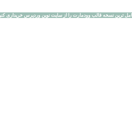
مل ترین نسخه قالب وودمارت را از سایت نوین وردپرس خریداری کنی