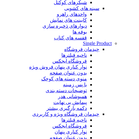
شیکرهای کوکتل
سینه های کشویی
واحدهای راهرو
کابینت های نمایش
دیوارهای ذخیره سازی
بوفه ها
قفسه های کتاب
Single Product
چیدمان فروشگاه
ناحیه فیلترها
فروشگاه ایجکس
نوار کناری پنهان
فروش ویژه
بدون عنوان صفحه
منوی دسته های کوچک
با پس زمینه
توضیحات دسته بندی
همپوشانی هدر
پیمایش بی نهایت
دکمه بارگیری بیشتر
چیدمان فروشگاه
ویژه و کاربردی
ناحیه فیلترها
فروشگاه ایجکس
نوار کناری پنهان
بدون عنوان صفحه