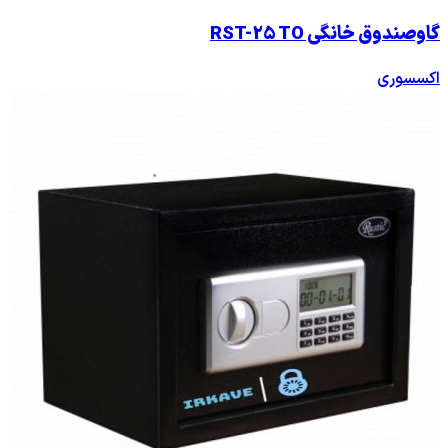
گاوصندوق خانگی RST-25 TO
اکسسوری