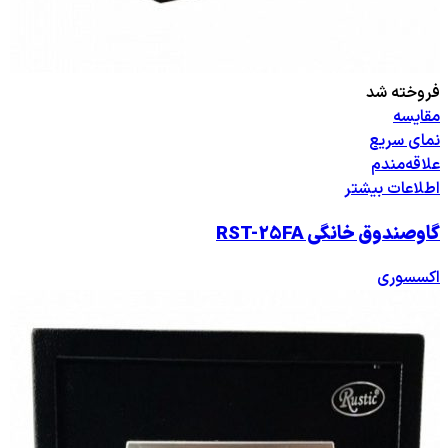
فروخته شد
مقایسه
نمای سریع
علاقه‌مندم
اطلاعات بیشتر
گاوصندوق خانگی RST-25FA
اکسسوری