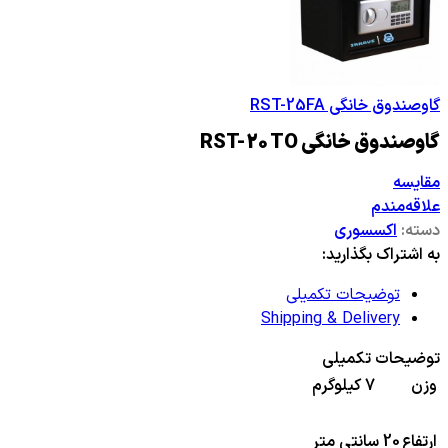
گاوصندوق خانگی RST-25FA
گاوصندوق خانگی RST-20 TO
مقایسه
علاقه‌مندم
دسته:
اکسسوری
به اشتراک بگذارید:
توضیحات تکمیلی
Shipping & Delivery
توضیحات تکمیلی
وزن
7 کیلوگرم
ارتفاع
20 سانتی متر