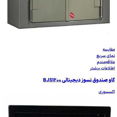
مقایسه
نمای سریع
علاقه‌مندم
اطلاعات بیشتر
گاو صندوق نسوز دیجیتالی BJS1200
اکسسوری