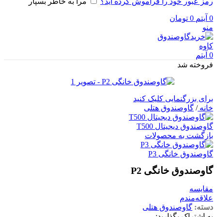
رمز عبور خود را فراموش کرده اید؟
مرا به خاطر بسپار
0
آیتم
0
تومان
منو
0
آیتم
فروخته شد
برای بزرگنمایی کلیک کنید
خانه
/
گاوصندوق هتلی
گاوصندوق دیجیتال T500
بازگشت به محصولات
گاوصندوق خانگی P3
گاوصندوق خانگی P2
مقایسه
علاقه‌مندم
دسته:
گاوصندوق هتلی
به اشتراک بگذارید: