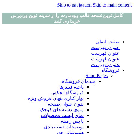
Skip to navigation
Skip to main content
کامل ترین نسخه قالب وودمارت را از سایت نوین وردپرس
خریداری کنید
صفحه اصلی
عنوان فهرست
عنوان فهرست
عنوان فهرست
عنوان فهرست
فروشگاه
Shop Pages
چیدمان فروشگاه
ناحیه فیلترها
فروشگاه ایجکس
نوار کناری پنهان
فروش ویژه
بدون عنوان صفحه
منوی دسته های کوچک
نمای لیست محصولات
با پس زمینه
توضیحات دسته بندی
همپوشانی هدر