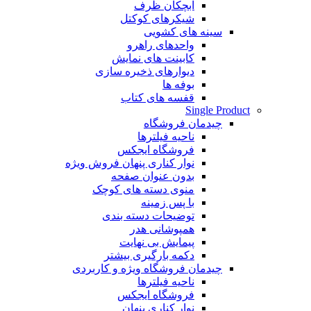
آبچکان ظرف
شیکرهای کوکتل
سینه های کشویی
واحدهای راهرو
کابینت های نمایش
دیوارهای ذخیره سازی
بوفه ها
قفسه های کتاب
Single Product
چیدمان فروشگاه
ناحیه فیلترها
فروشگاه ایجکس
نوار کناری پنهان
فروش ویژه
بدون عنوان صفحه
منوی دسته های کوچک
با پس زمینه
توضیحات دسته بندی
همپوشانی هدر
پیمایش بی نهایت
دکمه بارگیری بیشتر
چیدمان فروشگاه
ویژه و کاربردی
ناحیه فیلترها
فروشگاه ایجکس
نوار کناری پنهان