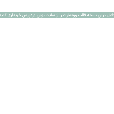
امل ترین نسخه قالب وودمارت را از سایت نوین وردپرس خریداری کنید