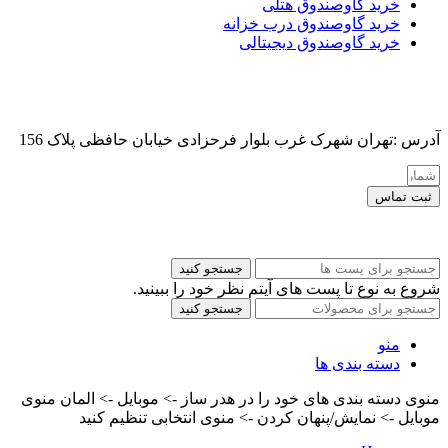
خرید گاوصندوق هتلی
خرید گاوصندوق درب خزانه
خرید گاوصندوق دیجیتالی
آدرس :تهران شهرک غرب بلوار فرحزادی خیابان حافظی پلاک 156
ثبت تماس
کلیه حقوق این سایت برای مدیر محفوظ هست
جستجو کنید
شروع به نوع تا پست های آیتم نظر خود را ببینید.
جستجو کنید
منو
دسته بندی ها
منوی دسته بندی های خود را در هدر ساز -> موبایل -> المان منوی
موبایل -> نمایش/پنهان کردن -> منوی انتخابی تنظیم کنید