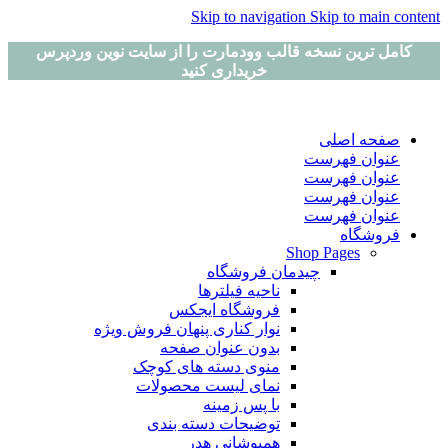
Skip to navigation
Skip to main content
کامل ترین نسخه قالب وودمارت را از سایت نوین وردپرس
خریداری کنید
صفحه اصلی
عنوان فهرست
عنوان فهرست
عنوان فهرست
عنوان فهرست
فروشگاه
Shop Pages
چیدمان فروشگاه
ناحیه فیلترها
فروشگاه ایجکس
نوار کناری پنهان
فروش ویژه
بدون عنوان صفحه
منوی دسته های کوچک
نمای لیست محصولات
با پس زمینه
توضیحات دسته بندی
همپوشانی هدر