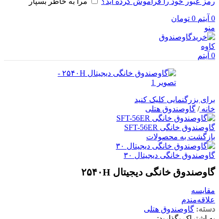
رمز عبور خود را فراموش کرده اید؟
مرا به خاطر بسپار
0
آیتم
0
تومان
منو
0
آیتم
برای بزرگنمایی کلیک کنید
خانه
/
گاوصندوق هتلی
گاوصندوق خانگی SFT-56ER
بازگشت به محصولات
گاوصندوق خانگی دیجیتال ۳۰
گاوصندوق خانگی دیجیتال ۲۵۴۰H
مقایسه
علاقه‌مندم
دسته:
گاوصندوق هتلی
به اشتراک بگذارید: