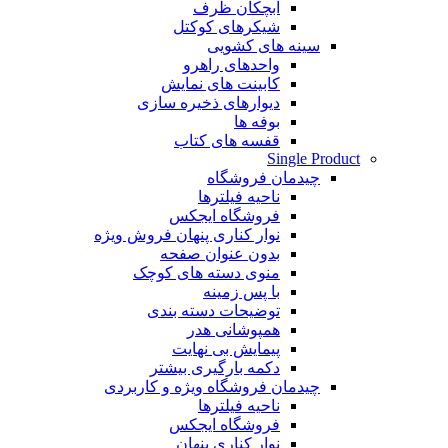
آبچکان ظرف
شیکرهای کوکتل
سینه های کشویی
واحدهای راهرو
کابینت های نمایش
دیوارهای ذخیره سازی
بوفه ها
قفسه های کتاب
Single Product
چیدمان فروشگاه
ناحیه فیلترها
فروشگاه ایجکس
نوار کناری پنهان
فروش ویژه
بدون عنوان صفحه
منوی دسته های کوچک
با پس زمینه
توضیحات دسته بندی
همپوشانی هدر
پیمایش بی نهایت
دکمه بارگیری بیشتر
چیدمان فروشگاه
ویژه و کاربردی
ناحیه فیلترها
فروشگاه ایجکس
نوار کناری پنهان