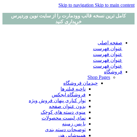
Skip to navigation
Skip to main content
کامل ترین نسخه قالب وودمارت را از سایت نوین وردپرس
خریداری کنید
صفحه اصلی
عنوان فهرست
عنوان فهرست
عنوان فهرست
عنوان فهرست
فروشگاه
Shop Pages
چیدمان فروشگاه
ناحیه فیلترها
فروشگاه ایجکس
نوار کناری پنهان
فروش ویژه
بدون عنوان صفحه
منوی دسته های کوچک
نمای لیست محصولات
با پس زمینه
توضیحات دسته بندی
همپوشانی هدر