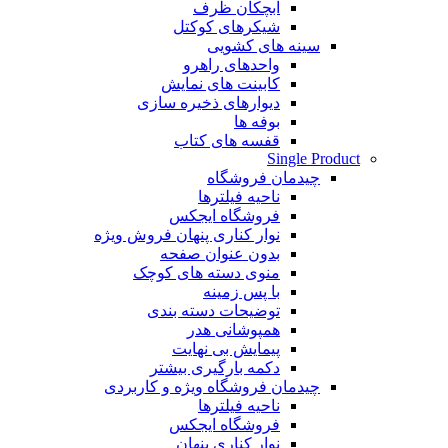
آبچکان ظرف
شیکرهای کوکتل
سینه های کشویی
واحدهای راهرو
کابینت های نمایش
دیوارهای ذخیره سازی
بوفه ها
قفسه های کتاب
Single Product
چیدمان فروشگاه
ناحیه فیلترها
فروشگاه ایجکس
نوار کناری پنهان
فروش ویژه
بدون عنوان صفحه
منوی دسته های کوچک
با پس زمینه
توضیحات دسته بندی
همپوشانی هدر
پیمایش بی نهایت
دکمه بارگیری بیشتر
چیدمان فروشگاه
ویژه و کاربردی
ناحیه فیلترها
فروشگاه ایجکس
نوار کناری پنهان