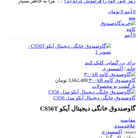
رمز عبور خود را فراموش کرده اید؟
مرا به خاطر بسپار
0
آیتم
0
تومان
منو
0
آیتم
برای بزرگنمایی کلیک کنید
خانه
/
اکسسوری
گاوصندوق کاوه ۳۰۰kR
3,662,400
تومان
بازگشت به محصولات
گاوصندوق خانگی دیجیتال آیکو مدل CS56
گاوصندوق خانگی دیجیتال آیکو CS56T
مقایسه
علاقه‌مندم
دسته:
اکسسوری
به اشتراک بگذارید: