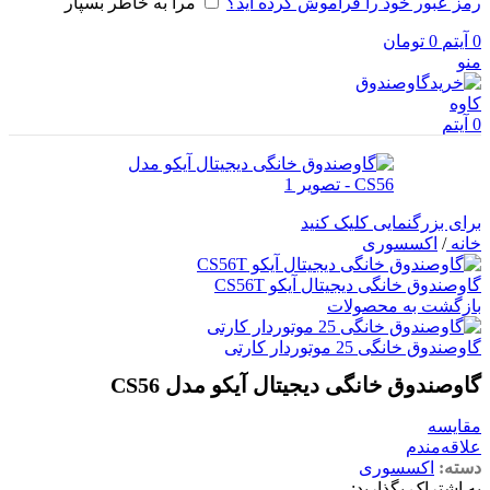
رمز عبور خود را فراموش کرده اید؟
مرا به خاطر بسپار
0
آیتم
0
تومان
منو
0
آیتم
برای بزرگنمایی کلیک کنید
خانه
/
اکسسوری
گاوصندوق خانگی دیجیتال آیکو CS56T
بازگشت به محصولات
گاوصندوق خانگی 25 موتوردار کارتی
گاوصندوق خانگی دیجیتال آیکو مدل CS56
مقایسه
علاقه‌مندم
دسته:
اکسسوری
به اشتراک بگذارید: