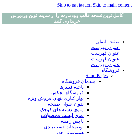
Skip to navigation
Skip to main content
کامل ترین نسخه قالب وودمارت را از سایت نوین وردپرس
خریداری کنید
صفحه اصلی
عنوان فهرست
عنوان فهرست
عنوان فهرست
عنوان فهرست
فروشگاه
Shop Pages
چیدمان فروشگاه
ناحیه فیلترها
فروشگاه ایجکس
نوار کناری پنهان
فروش ویژه
بدون عنوان صفحه
منوی دسته های کوچک
نمای لیست محصولات
با پس زمینه
توضیحات دسته بندی
همپوشانی هدر