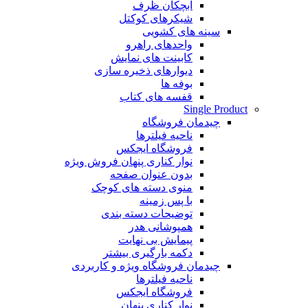
آبچکان ظرف
شیکرهای کوکتل
سینه های کشویی
واحدهای راهرو
کابینت های نمایش
دیوارهای ذخیره سازی
بوفه ها
قفسه های کتاب
Single Product
چیدمان فروشگاه
ناحیه فیلترها
فروشگاه ایجکس
نوار کناری پنهان
فروش ویژه
بدون عنوان صفحه
منوی دسته های کوچک
با پس زمینه
توضیحات دسته بندی
همپوشانی هدر
پیمایش بی نهایت
دکمه بارگیری بیشتر
چیدمان فروشگاه
ویژه و کاربردی
ناحیه فیلترها
فروشگاه ایجکس
نوار کناری پنهان