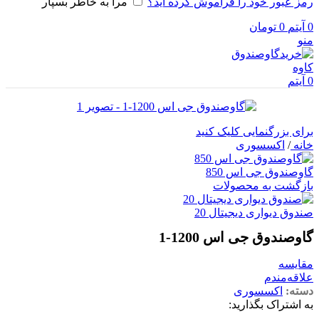
رمز عبور خود را فراموش کرده اید؟
مرا به خاطر بسپار
0
آیتم
0
تومان
منو
0
آیتم
برای بزرگنمایی کلیک کنید
خانه
/
اکسسوری
گاوصندوق جی اس 850
بازگشت به محصولات
صندوق دیواری دیجیتال 20
گاوصندوق جی اس 1200-1
مقایسه
علاقه‌مندم
دسته:
اکسسوری
به اشتراک بگذارید: