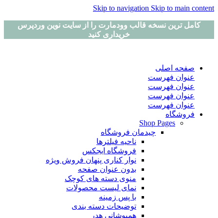
Skip to navigation
Skip to main content
کامل ترین نسخه قالب وودمارت را از سایت نوین وردپرس
خریداری کنید
صفحه اصلی
عنوان فهرست
عنوان فهرست
عنوان فهرست
عنوان فهرست
فروشگاه
Shop Pages
چیدمان فروشگاه
ناحیه فیلترها
فروشگاه ایجکس
نوار کناری پنهان
فروش ویژه
بدون عنوان صفحه
منوی دسته های کوچک
نمای لیست محصولات
با پس زمینه
توضیحات دسته بندی
همپوشانی هدر