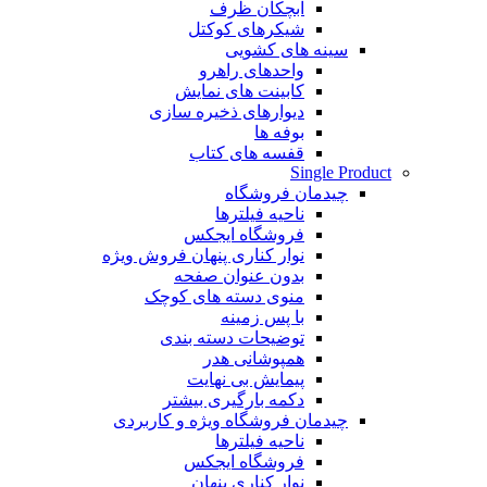
آبچکان ظرف
شیکرهای کوکتل
سینه های کشویی
واحدهای راهرو
کابینت های نمایش
دیوارهای ذخیره سازی
بوفه ها
قفسه های کتاب
Single Product
چیدمان فروشگاه
ناحیه فیلترها
فروشگاه ایجکس
نوار کناری پنهان
فروش ویژه
بدون عنوان صفحه
منوی دسته های کوچک
با پس زمینه
توضیحات دسته بندی
همپوشانی هدر
پیمایش بی نهایت
دکمه بارگیری بیشتر
چیدمان فروشگاه
ویژه و کاربردی
ناحیه فیلترها
فروشگاه ایجکس
نوار کناری پنهان