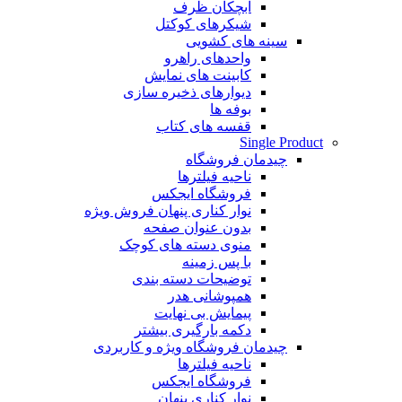
آبچکان ظرف
شیکرهای کوکتل
سینه های کشویی
واحدهای راهرو
کابینت های نمایش
دیوارهای ذخیره سازی
بوفه ها
قفسه های کتاب
Single Product
چیدمان فروشگاه
ناحیه فیلترها
فروشگاه ایجکس
نوار کناری پنهان
فروش ویژه
بدون عنوان صفحه
منوی دسته های کوچک
با پس زمینه
توضیحات دسته بندی
همپوشانی هدر
پیمایش بی نهایت
دکمه بارگیری بیشتر
چیدمان فروشگاه
ویژه و کاربردی
ناحیه فیلترها
فروشگاه ایجکس
نوار کناری پنهان