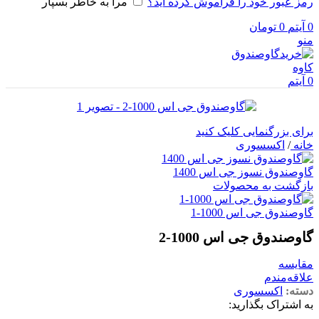
رمز عبور خود را فراموش کرده اید؟
مرا به خاطر بسپار
0
آیتم
0
تومان
منو
0
آیتم
برای بزرگنمایی کلیک کنید
خانه
/
اکسسوری
گاوصندوق نسوز جی اس 1400
بازگشت به محصولات
گاوصندوق جی اس 1000-1
گاوصندوق جی اس 1000-2
مقایسه
علاقه‌مندم
دسته:
اکسسوری
به اشتراک بگذارید: