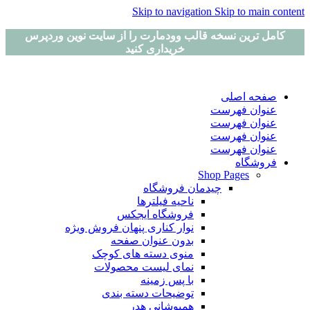
Skip to navigation
Skip to main content
کامل ترین نسخه قالب وودمارت را از سایت نوین وردپرس
خریداری کنید
صفحه اصلی
عنوان فهرست
عنوان فهرست
عنوان فهرست
عنوان فهرست
فروشگاه
Shop Pages
چیدمان فروشگاه
ناحیه فیلترها
فروشگاه ایجکس
نوار کناری پنهان
فروش ویژه
بدون عنوان صفحه
منوی دسته های کوچک
نمای لیست محصولات
با پس زمینه
توضیحات دسته بندی
همپوشانی هدر