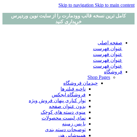
Skip to navigation
Skip to main content
کامل ترین نسخه قالب وودمارت را از سایت نوین وردپرس
خریداری کنید
صفحه اصلی
عنوان فهرست
عنوان فهرست
عنوان فهرست
عنوان فهرست
فروشگاه
Shop Pages
چیدمان فروشگاه
ناحیه فیلترها
فروشگاه ایجکس
نوار کناری پنهان
فروش ویژه
بدون عنوان صفحه
منوی دسته های کوچک
نمای لیست محصولات
با پس زمینه
توضیحات دسته بندی
همپوشانی هدر