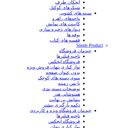
آبچکان ظرف
شیکرهای کوکتل
سینه های کشویی
واحدهای راهرو
کابینت های نمایش
دیوارهای ذخیره سازی
بوفه ها
قفسه های کتاب
Single Product
چیدمان فروشگاه
ناحیه فیلترها
فروشگاه ایجکس
نوار کناری پنهان
فروش ویژه
بدون عنوان صفحه
منوی دسته های کوچک
با پس زمینه
توضیحات دسته بندی
همپوشانی هدر
پیمایش بی نهایت
دکمه بارگیری بیشتر
چیدمان فروشگاه
ویژه و کاربردی
ناحیه فیلترها
فروشگاه ایجکس
نوار کناری پنهان