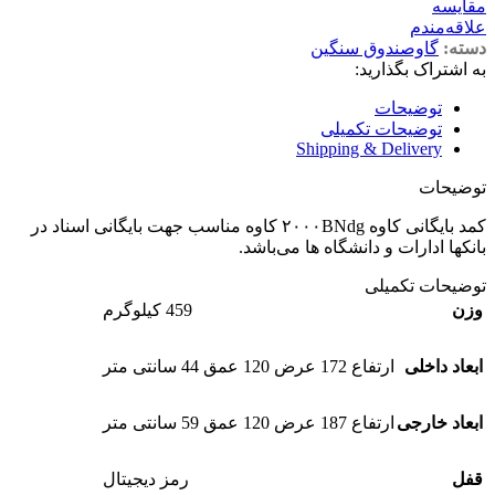
مقایسه
علاقه‌مندم
دسته:
گاوصندوق سنگین
به اشتراک بگذارید:
توضیحات
توضیحات تکمیلی
Shipping & Delivery
توضیحات
کمد بایگانی کاوه ۲۰۰۰BNdg کاوه مناسب جهت بایگانی اسناد در
بانکها ادارات و دانشگاه ها می‌باشد.
توضیحات تکمیلی
وزن
459 کیلوگرم
ابعاد داخلی
ارتفاع 172 عرض 120 عمق 44 سانتی متر
ابعاد خارجی
ارتفاع 187 عرض 120 عمق 59 سانتی متر
قفل
رمز دیجیتال