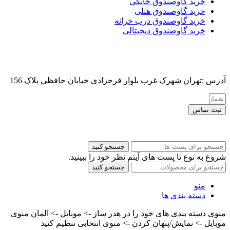
خرید گاوصندوق خانگی
خرید گاوصندوق هتلی
خرید گاوصندوق درب خزانه
خرید گاوصندوق دیجیتالی
آدرس :تهران شهرک غرب بلوار فرحزادی خیابان حافظی پلاک 156
ثبت تماس
کلیه حقوق این سایت برای مدیر محفوظ هست
جستجو کنید
شروع به نوع تا پست های آیتم نظر خود را ببینید.
جستجو کنید
منو
دسته بندی ها
منوی دسته بندی های خود را در هدر ساز -> موبایل -> المان منوی
موبایل -> نمایش/پنهان کردن -> منوی انتخابی تنظیم کنید