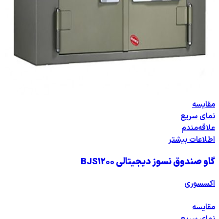
مقایسه
نمای سریع
علاقه‌مندم
اطلاعات بیشتر
گاو صندوق نسوز دیجیتالی BJS1200
اکسسوری
مقایسه
نمای سریع