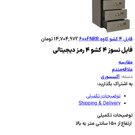
فایل ۴ کشو کاوه ۶۰۰FNRR
14,704,972
تومان
فایل نسوز 4 کشو 4 رمز دیجیتالی
مقایسه
علاقه‌مندم
دسته:
اکسسوری
به اشتراک بگذارید:
توضیحات تکمیلی
Shipping & Delivery
توضیحات تکمیلی
ارتفاع
از 150 سانتی متر به بالا