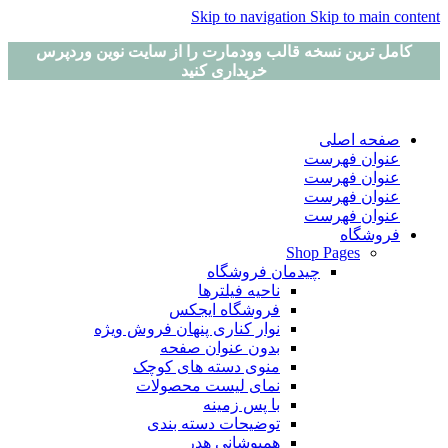
Skip to navigation
Skip to main content
کامل ترین نسخه قالب وودمارت را از سایت نوین وردپرس
خریداری کنید
صفحه اصلی
عنوان فهرست
عنوان فهرست
عنوان فهرست
عنوان فهرست
فروشگاه
Shop Pages
چیدمان فروشگاه
ناحیه فیلترها
فروشگاه ایجکس
نوار کناری پنهان
فروش ویژه
بدون عنوان صفحه
منوی دسته های کوچک
نمای لیست محصولات
با پس زمینه
توضیحات دسته بندی
همپوشانی هدر