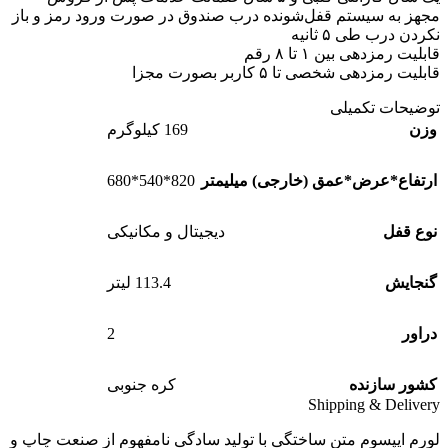
مجهز به سیستم قفل‌شونده درب صندوق در صورت ورود رمز و باز
نکردن درب طی ۵ ثانیه
قابلیت رمزدهی بین ۱ تا ۸ رقم
قابلیت رمزدهی شخصی تا ۵ کاربر بصورت مجزا
توضیحات تکمیلی
وزن
169 کیلوگرم
820*540*680
ارتفاع*عرض*عمق (خارجی) میلیمتر
نوع قفل
دیجیتال و مکانیکی
گنجایش
113.4 لیتر
2
دراور
کشور سازنده
کره جنوبی
Shipping & Delivery
لورم ایپسوم متن ساختگی با تولید سادگی نامفهوم از صنعت چاپ و