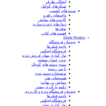
آبچکان ظرف
شیکرهای کوکتل
سینه های کشویی
واحدهای راهرو
کابینت های نمایش
دیوارهای ذخیره سازی
بوفه ها
قفسه های کتاب
Single Product
چیدمان فروشگاه
ناحیه فیلترها
فروشگاه ایجکس
نوار کناری پنهان
فروش ویژه
بدون عنوان صفحه
منوی دسته های کوچک
با پس زمینه
توضیحات دسته بندی
همپوشانی هدر
پیمایش بی نهایت
دکمه بارگیری بیشتر
چیدمان فروشگاه
ویژه و کاربردی
ناحیه فیلترها
فروشگاه ایجکس
نوار کناری پنهان