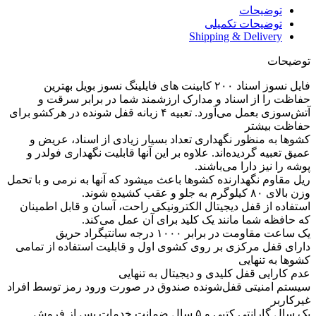
توضیحات
توضیحات تکمیلی
Shipping & Delivery
توضیحات
فایل نسوز اسناد ۲۰۰ کابینت های فایلینگ نسوز بویل بهترین
حفاظت را از اسناد و مدارک ارزشمند شما در برابر سرقت و
آتش‌سوزی بعمل می‌آورد. تعبیه ۴ زبانه قفل شونده در هر‌کشو برای
حفاظت بیشتر
کشو‌ها به منظور نگهداری تعداد بسیار زیادی از اسناد، عریض و
عمیق تعبیه گردیده‌اند. علاوه بر این آنها قابلیت نگهداری فولدر و
پوشه را نیز دارا می‌باشند.
ریل مقاوم نگهدارنده کشوها باعث میشود که آنها به نرمی و با تحمل
وزن بالای ۸۰ کیلوگرم به جلو و عقب کشیده شوند.
استفاده از قفل دیجیتال الکترونیکی راحت، آسان و قابل اطمینان
که حافظه شما مانند یک کلید برای آن عمل می‌کند.
یک ساعت مقاومت در برابر ۱۰۰۰ درجه سانتیگراد حریق
دارای قفل مرکزی بر روی کشوی اول و قابلیت استفاده از تمامی
کشوها به تنهایی
عدم کارایی قفل کلیدی و دیجیتال به تنهایی
سیستم امنیتی قفل‌شونده صندوق در صورت ورود رمز توسط افراد
غیر‌کاربر
یک سال گارانتی کتبی و ۵ سال ضمانت خدمات پس از فروش