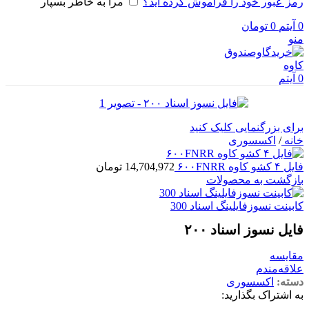
رمز عبور خود را فراموش کرده اید؟
مرا به خاطر بسپار
0
آیتم
0
تومان
منو
0
آیتم
برای بزرگنمایی کلیک کنید
خانه
/
اکسسوری
فایل ۴ کشو کاوه ۶۰۰FNRR
14,704,972
تومان
بازگشت به محصولات
کابینت نسوزفایلینگ اسناد 300
فایل نسوز اسناد ۲۰۰
مقایسه
علاقه‌مندم
دسته:
اکسسوری
به اشتراک بگذارید: