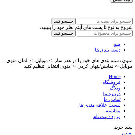
کلیه حقوق این سایت برای مدیر محفوظ هست
جستجو کنید
شروع به نوع تا پست های آیتم نظر خود را ببینید.
جستجو کنید
منو
دسته بندی ها
منوی دسته بندی های خود را در هدر ساز -> موبایل -> المان منوی
موبایل -> نمایش/پنهان کردن -> منوی انتخابی تنظیم کنید
Home
فروشگاه
وبلاگ
درباره ما
تماس ما
لیست علاقه مندی ها
مقایسه
ورود / ثبت نام
سبد خرید
بستن