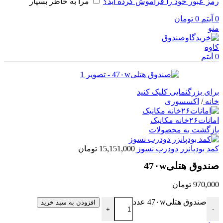
رمز عبور خود را فراموش کرده اید؟
مرا به خاطر بسپار
0
آیتم
0
تومان
منو
0
آیتم
برای بزرگنمایی کلیک کنید
خانه
/
اکسسوری
امانات۲۶خانه مکانیک
بازگشت به محصولات
کمد بودپانزر دودرب نسوز
15,151,000
تومان
صندوق هتلی47۰w
970,000
تومان
صندوق هتلی47۰w عدد
افزودن به سبد خرید
+
-