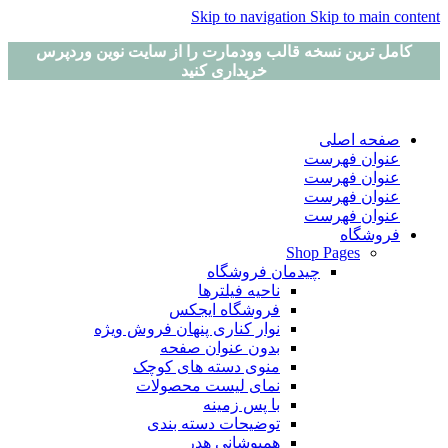
Skip to navigation
Skip to main content
کامل ترین نسخه قالب وودمارت را از سایت نوین وردپرس
خریداری کنید
صفحه اصلی
عنوان فهرست
عنوان فهرست
عنوان فهرست
عنوان فهرست
فروشگاه
Shop Pages
چیدمان فروشگاه
ناحیه فیلترها
فروشگاه ایجکس
نوار کناری پنهان
فروش ویژه
بدون عنوان صفحه
منوی دسته های کوچک
نمای لیست محصولات
با پس زمینه
توضیحات دسته بندی
همپوشانی هدر