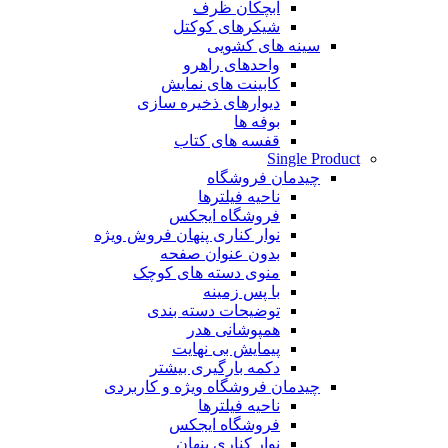
آبچکان ظرف
شیکرهای کوکتل
سینه های کشویی
واحدهای راهرو
کابینت های نمایش
دیوارهای ذخیره سازی
بوفه ها
قفسه های کتاب
Single Product
چیدمان فروشگاه
ناحیه فیلترها
فروشگاه ایجکس
نوار کناری پنهان
فروش ویژه
بدون عنوان صفحه
منوی دسته های کوچک
با پس زمینه
توضیحات دسته بندی
همپوشانی هدر
پیمایش بی نهایت
دکمه بارگیری بیشتر
چیدمان فروشگاه
ویژه و کاربردی
ناحیه فیلترها
فروشگاه ایجکس
نوار کناری پنهان