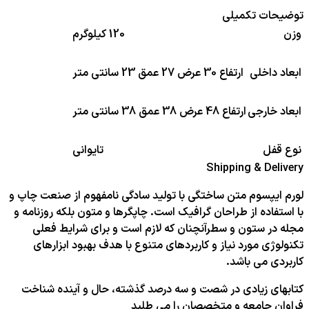
توضیحات تکمیلی
وزن
120 کیلوگرم
ابعاد داخلی
ارتفاع 30 عرض 27 عمق 23 سانتی متر
ابعاد خارجی
ارتفاع 48 عرض 38 عمق 38 سانتی متر
نوع قفل
تایوانی
Shipping & Delivery
لورم ایپسوم متن ساختگی با تولید سادگی نامفهوم از صنعت چاپ و
با استفاده از طراحان گرافیک است. چاپگرها و متون بلکه روزنامه و
مجله در ستون و سطرآنچنان که لازم است و برای شرایط فعلی
تکنولوژی مورد نیاز و کاربردهای متنوع با هدف بهبود ابزارهای
کاربردی می باشد.
کتابهای زیادی در شصت و سه درصد گذشته، حال و آینده شناخت
فراوان جامعه و متخصصان را می طلبد