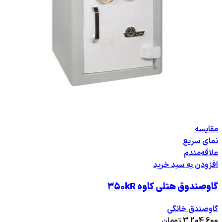
مقایسه
نمای سریع
علاقه‌مندم
افزودن به سبد خرید
گاوصندوق هتلی کاوه ۳۵۰kR
گاوصندق خانگی
3,204,600
تومان