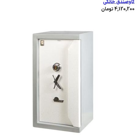
گاوصندق خانگی
4,120,200
تومان