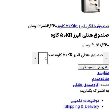
صندوق خانگی البرز ۵۰Kdg کاوه
3,056,360
تومان
صندوق هتلی البرز ۵۰KR کاوه
2,511,360
تومان
صندوق هتلی البرز ۵۰KR کاوه عدد
+
-
افزودن به سبد خرید
مقایسه
علاقه‌مندم
دسته:
گاوصندق خانگی
به اشتراک بگذارید:
توضیحات تکمیلی
Shipping & Delivery