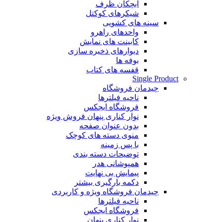
آبچکان ظرف
شیکرهای کوکتل
سینه های کشویی
واحدهای راهرو
کابینت های نمایش
دیوارهای ذخیره سازی
بوفه ها
قفسه های کتاب
Single Product
چیدمان فروشگاه
ناحیه فیلترها
فروشگاه ایجکس
نوار کناری پنهان
فروش ویژه
بدون عنوان صفحه
منوی دسته های کوچک
با پس زمینه
توضیحات دسته بندی
همپوشانی هدر
پیمایش بی نهایت
دکمه بارگیری بیشتر
چیدمان فروشگاه
ویژه و کاربردی
ناحیه فیلترها
فروشگاه ایجکس
نوار کناری پنهان