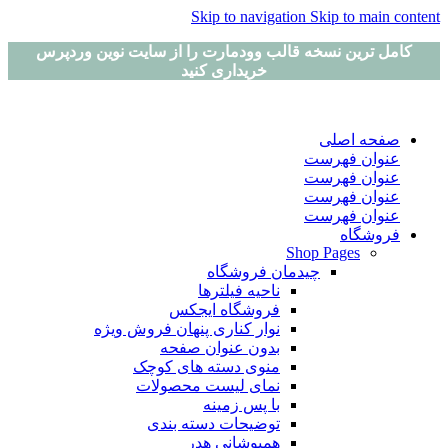
Skip to navigation
Skip to main content
کامل ترین نسخه قالب وودمارت را از سایت نوین وردپرس
خریداری کنید
صفحه اصلی
عنوان فهرست
عنوان فهرست
عنوان فهرست
عنوان فهرست
فروشگاه
Shop Pages
چیدمان فروشگاه
ناحیه فیلترها
فروشگاه ایجکس
نوار کناری پنهان
فروش ویژه
بدون عنوان صفحه
منوی دسته های کوچک
نمای لیست محصولات
با پس زمینه
توضیحات دسته بندی
همپوشانی هدر