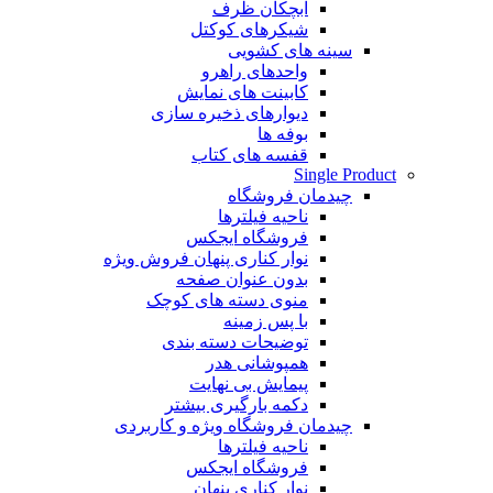
آبچکان ظرف
شیکرهای کوکتل
سینه های کشویی
واحدهای راهرو
کابینت های نمایش
دیوارهای ذخیره سازی
بوفه ها
قفسه های کتاب
Single Product
چیدمان فروشگاه
ناحیه فیلترها
فروشگاه ایجکس
نوار کناری پنهان
فروش ویژه
بدون عنوان صفحه
منوی دسته های کوچک
با پس زمینه
توضیحات دسته بندی
همپوشانی هدر
پیمایش بی نهایت
دکمه بارگیری بیشتر
چیدمان فروشگاه
ویژه و کاربردی
ناحیه فیلترها
فروشگاه ایجکس
نوار کناری پنهان