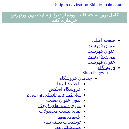
Skip to navigation
Skip to main content
کامل ترین نسخه قالب وودمارت را از سایت نوین وردپرس
خریداری کنید
صفحه اصلی
عنوان فهرست
عنوان فهرست
عنوان فهرست
عنوان فهرست
فروشگاه
Shop Pages
چیدمان فروشگاه
ناحیه فیلترها
فروشگاه ایجکس
نوار کناری پنهان
فروش ویژه
بدون عنوان صفحه
منوی دسته های کوچک
نمای لیست محصولات
با پس زمینه
توضیحات دسته بندی
همپوشانی هدر