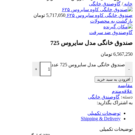
خانه
/
گاوصندق خانگی
صندوق خانگی کاوه سایروس ۶۲۵
5,717,050
تومان
بازگشت به محصولات
گاوصندوق ضد سرقت
صندوق خانگی مدل سایروس 725
6,567,250
تومان
صندوق خانگی مدل سایروس 725 عدد
+
-
افزودن به سبد خرید
مقایسه
علاقه‌مندم
دسته:
گاوصندق خانگی
به اشتراک بگذارید:
توضیحات تکمیلی
Shipping & Delivery
توضیحات تکمیلی