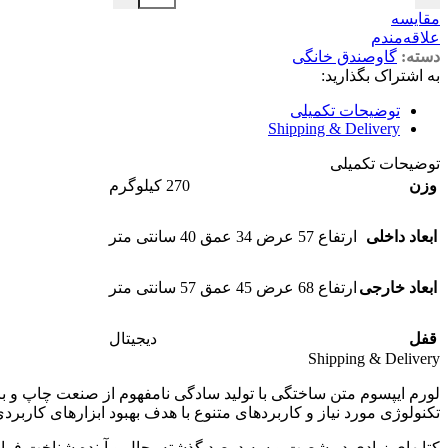
مقایسه
علاقه‌مندم
دسته:
گاوصندق خانگی
به اشتراک بگذارید:
توضیحات تکمیلی
Shipping & Delivery
توضیحات تکمیلی
وزن
270 کیلوگرم
ابعاد داخلی
ارتفاع 57 عرض 34 عمق 40 سانتی متر
ابعاد خارجی
ارتفاع 68 عرض 45 عمق 57 سانتی متر
قفل
دیجیتال
Shipping & Delivery
لورم ایپسوم متن ساختگی با تولید سادگی نامفهوم از صنعت چاپ و با
تکنولوژی مورد نیاز و کاربردهای متنوع با هدف بهبود ابزارهای کاربرد
کتابهای زیادی در شصت و سه درصد گذشته، حال و آینده شناخت فرا