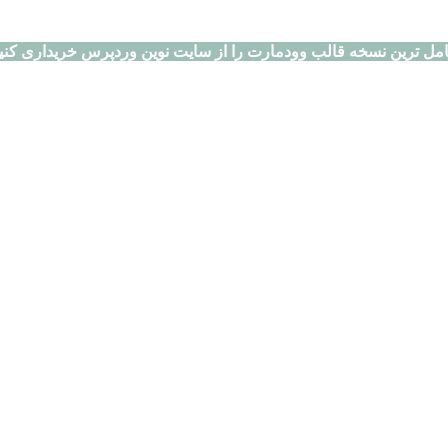
مل ترین نسخه قالب وودمارت را از سایت نوین وردپرس خریداری کنی