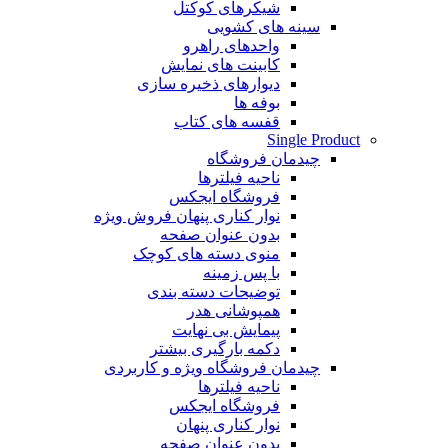
شیکرهای کوکتل
سینه های کشویی
واحدهای راهرو
کابینت های نمایش
دیوارهای ذخیره سازی
بوفه ها
قفسه های کتاب
Single Product
چیدمان فروشگاه
ناحیه فیلترها
فروشگاه ایجکس
نوار کناری پنهان
فروش ویژه
بدون عنوان صفحه
منوی دسته های کوچک
با پس زمینه
توضیحات دسته بندی
همپوشانی هدر
پیمایش بی نهایت
دکمه بارگیری بیشتر
چیدمان فروشگاه
ویژه و کاربردی
ناحیه فیلترها
فروشگاه ایجکس
نوار کناری پنهان
بدون عنوان صفحه