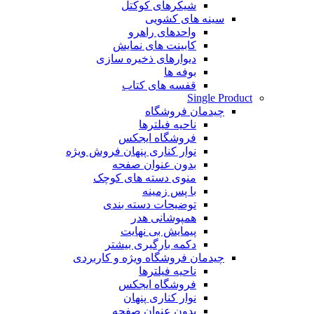
شیکرهای کوکتل
سینه های کشویی
واحدهای راهرو
کابینت های نمایش
دیوارهای ذخیره سازی
بوفه ها
قفسه های کتاب
Single Product
چیدمان فروشگاه
ناحیه فیلترها
فروشگاه ایجکس
نوار کناری پنهان
فروش ویژه
بدون عنوان صفحه
منوی دسته های کوچک
با پس زمینه
توضیحات دسته بندی
همپوشانی هدر
پیمایش بی نهایت
دکمه بارگیری بیشتر
چیدمان فروشگاه
ویژه و کاربردی
ناحیه فیلترها
فروشگاه ایجکس
نوار کناری پنهان
بدون عنوان صفحه