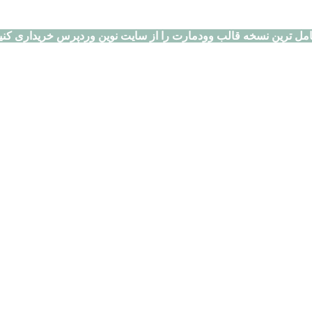
مل ترین نسخه قالب وودمارت را از سایت نوین وردپرس خریداری کنی