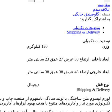
مقایسه
علاقه‌مندم
دسته:
گاوصندق خانگی
به اشتراک بگذارید:
توضیحات تکمیلی
Shipping & Delivery
توضیحات تکمیلی
وزن
120 کیلوگرم
ابعاد داخلی
ارتفاع 30 عرض 27 عمق 23 سانتی متر
ابعاد خارجی
ارتفاع 48 عرض 38 عمق 38 سانتی متر
نوع قفل
دیجیتال
Shipping & Delivery
لورم ایپسوم متن ساختگی با تولید سادگی نامفهوم از صنعت چاپ و با
تکنولوژی مورد نیاز و کاربردهای متنوع با هدف بهبود ابزارهای کاربرد
کتابهای زیادی در شصت و سه درصد گذشته، حال و آینده شناخت فرا