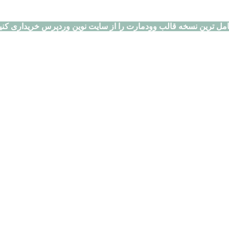
مل ترین نسخه قالب وودمارت را از سایت نوین وردپرس خریداری کنی