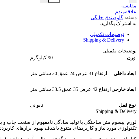
مقایسه
علاقه‌مندم
دسته:
گاوصندق خانگی
به اشتراک بگذارید:
توضیحات تکمیلی
Shipping & Delivery
توضیحات تکمیلی
وزن
90 کیلوگرم
ابعاد داخلی
ارتفاع 31 عرض 24 عمق 20 سانتی متر
ابعاد خارجی
ارتفاع 42 عرض 35 عمق 33.5 سانتی متر
نوع قفل
تایوانی
Shipping & Delivery
لورم ایپسوم متن ساختگی با تولید سادگی نامفهوم از صنعت چاپ و با
تکنولوژی مورد نیاز و کاربردهای متنوع با هدف بهبود ابزارهای کاربرد
کتابهای زیادی در شصت و سه درصد گذشته، حال و آینده شناخت فرا