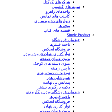
شیکرهای کوکتل
سینه های کشویی
واحدهای راهرو
کابینت های نمایش
دیوارهای ذخیره سازی
بوفه ها
قفسه های کتاب
Single Product
چیدمان فروشگاه
ناحیه فیلترها
فروشگاه ایجکس
نوار کناری پنهان
فروش ویژه
بدون عنوان صفحه
منوی دسته های کوچک
با پس زمینه
توضیحات دسته بندی
همپوشانی هدر
پیمایش بی نهایت
دکمه بارگیری بیشتر
چیدمان فروشگاه
ویژه و کاربردی
ناحیه فیلترها
فروشگاه ایجکس
نوار کناری پنهان
بدون عنوان صفحه