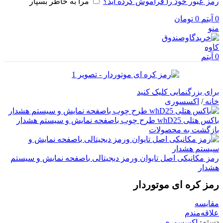
رمز عبور خود را فراموش کرده اید؟
مرا به خاطر بسپار
0
آیتم
0
تومان
منو
0
آیتم
برای بزرگنمایی کلیک کنید
خانه
/
اکسسوری
باکس هتلی whD25 طرح چوب باصفحه نمایش و سیستم هشدار
بازگشت به محصولات
رمز مکانیکی اصل تایوان ورمز دیجیتالی باصفحه نمایش و سیستم
هشدار
رمز کره ای موتوردار
مقایسه
علاقه‌مندم
دسته:
اکسسوری