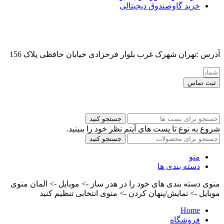
خرید گاوصندوق دیجیتالی
آدرس :تهران شهرک غرب بلوار فرحزادی خیابان حافظی پلاک 156
ثبت تماس
کلیه حقوق این سایت برای مدیر محفوظ هست
جستجو کنید
شروع به نوع تا پست های آیتم نظر خود را ببینید.
جستجو کنید
منو
دسته بندی ها
منوی دسته بندی های خود را در هدر ساز -> موبایل -> المان منوی
موبایل -> نمایش/پنهان کردن -> منوی انتخابی تنظیم کنید
Home
فروشگاه