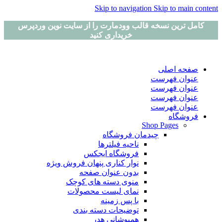
Skip to navigation
Skip to main content
کامل ترین نسخه قالب وودمارت را از سایت نوین وردپرس
خریداری کنید
صفحه اصلی
عنوان فهرست
عنوان فهرست
عنوان فهرست
عنوان فهرست
فروشگاه
Shop Pages
چیدمان فروشگاه
ناحیه فیلترها
فروشگاه ایجکس
نوار کناری پنهان
فروش ویژه
بدون عنوان صفحه
منوی دسته های کوچک
نمای لیست محصولات
با پس زمینه
توضیحات دسته بندی
همپوشانی هدر