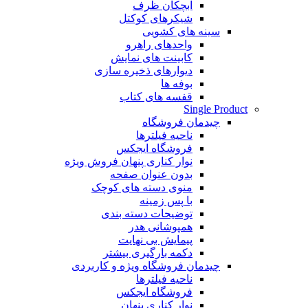
آبچکان ظرف
شیکرهای کوکتل
سینه های کشویی
واحدهای راهرو
کابینت های نمایش
دیوارهای ذخیره سازی
بوفه ها
قفسه های کتاب
Single Product
چیدمان فروشگاه
ناحیه فیلترها
فروشگاه ایجکس
نوار کناری پنهان
فروش ویژه
بدون عنوان صفحه
منوی دسته های کوچک
با پس زمینه
توضیحات دسته بندی
همپوشانی هدر
پیمایش بی نهایت
دکمه بارگیری بیشتر
چیدمان فروشگاه
ویژه و کاربردی
ناحیه فیلترها
فروشگاه ایجکس
نوار کناری پنهان