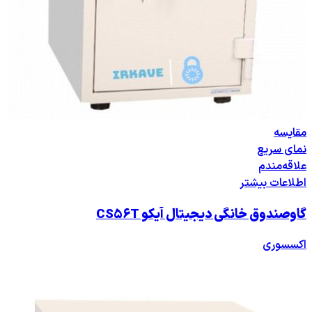
مقایسه
نمای سریع
علاقه‌مندم
اطلاعات بیشتر
گاوصندوق خانگی دیجیتال آیکو CS56T
اکسسوری