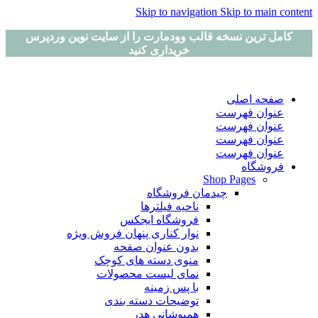
Skip to navigation
Skip to main content
کامل ترین نسخه قالب وودمارت را از سایت نوین وردپرس
خریداری کنید
صفحه اصلی
عنوان فهرست
عنوان فهرست
عنوان فهرست
عنوان فهرست
فروشگاه
Shop Pages
چیدمان فروشگاه
ناحیه فیلترها
فروشگاه ایجکس
نوار کناری پنهان
فروش ویژه
بدون عنوان صفحه
منوی دسته های کوچک
نمای لیست محصولات
با پس زمینه
توضیحات دسته بندی
همپوشانی هدر