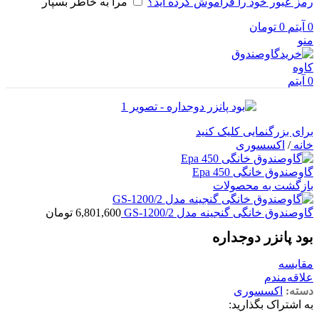
رمز عبور خود را فراموش کرده اید؟
مرا به خاطر بسپار
0
آیتم
0
تومان
منو
0
آیتم
برای بزرگنمایی کلیک کنید
خانه
/
اکسسوری
گاوصندوق خانگی Epa 450
بازگشت به محصولات
گاوصندوق خانگی گنجینه مدل GS-1200/2
6,801,600
تومان
بود پانزر دوجداره
مقایسه
علاقه‌مندم
دسته:
اکسسوری
به اشتراک بگذارید: