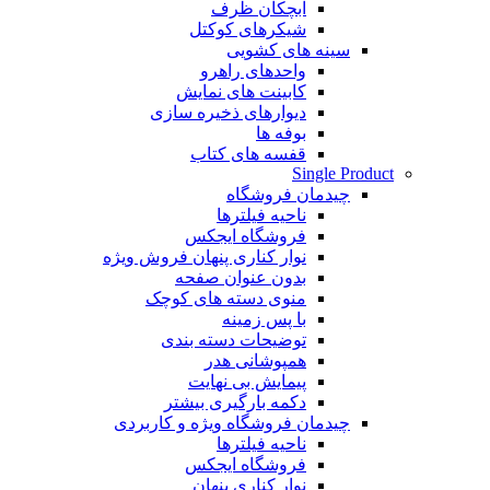
آبچکان ظرف
شیکرهای کوکتل
سینه های کشویی
واحدهای راهرو
کابینت های نمایش
دیوارهای ذخیره سازی
بوفه ها
قفسه های کتاب
Single Product
چیدمان فروشگاه
ناحیه فیلترها
فروشگاه ایجکس
نوار کناری پنهان
فروش ویژه
بدون عنوان صفحه
منوی دسته های کوچک
با پس زمینه
توضیحات دسته بندی
همپوشانی هدر
پیمایش بی نهایت
دکمه بارگیری بیشتر
چیدمان فروشگاه
ویژه و کاربردی
ناحیه فیلترها
فروشگاه ایجکس
نوار کناری پنهان