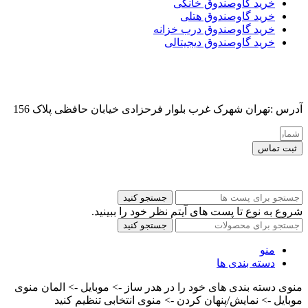
خرید گاوصندوق خانگی
خرید گاوصندوق هتلی
خرید گاوصندوق درب خزانه
خرید گاوصندوق دیجیتالی
آدرس :تهران شهرک غرب بلوار فرحزادی خیابان حافظی پلاک 156
ثبت تماس
کلیه حقوق این سایت برای مدیر محفوظ هست
جستجو کنید
شروع به نوع تا پست های آیتم نظر خود را ببینید.
جستجو کنید
منو
دسته بندی ها
منوی دسته بندی های خود را در هدر ساز -> موبایل -> المان منوی
موبایل -> نمایش/پنهان کردن -> منوی انتخابی تنظیم کنید