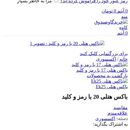
رمز عبور خود را فراموش کرده اید؟
مرا به خاطر بسپار
0
آیتم
0
تومان
منو
0
آیتم
برای بزرگنمایی کلیک کنید
خانه
/
اکسسوری
باکس هتلی 17 با رمز و کلید
بازگشت به محصولات
باکس هتلی Ek25
باکس هتلی 20 با رمز و کلید
مقایسه
علاقه‌مندم
دسته:
اکسسوری
به اشتراک بگذارید: