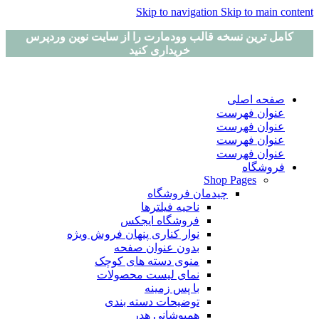
Skip to navigation
Skip to main content
کامل ترین نسخه قالب وودمارت را از سایت نوین وردپرس
خریداری کنید
صفحه اصلی
عنوان فهرست
عنوان فهرست
عنوان فهرست
عنوان فهرست
فروشگاه
Shop Pages
چیدمان فروشگاه
ناحیه فیلترها
فروشگاه ایجکس
نوار کناری پنهان
فروش ویژه
بدون عنوان صفحه
منوی دسته های کوچک
نمای لیست محصولات
با پس زمینه
توضیحات دسته بندی
همپوشانی هدر