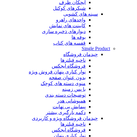
آبچکان ظرف
شیکرهای کوکتل
سینه های کشویی
واحدهای راهرو
کابینت های نمایش
دیوارهای ذخیره سازی
بوفه ها
قفسه های کتاب
Single Product
چیدمان فروشگاه
ناحیه فیلترها
فروشگاه ایجکس
نوار کناری پنهان
فروش ویژه
بدون عنوان صفحه
منوی دسته های کوچک
با پس زمینه
توضیحات دسته بندی
همپوشانی هدر
پیمایش بی نهایت
دکمه بارگیری بیشتر
چیدمان فروشگاه
ویژه و کاربردی
ناحیه فیلترها
فروشگاه ایجکس
نوار کناری پنهان